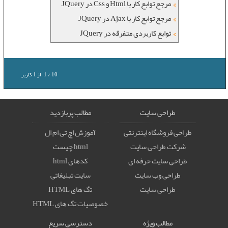
مرجع توابع کار با Html و Css در JQuery
مرجع توابع کار با Ajax در JQuery
توابع کاربردی متفرقه در JQuery
10
/
1
از
1
کاربر
طراحی سایت
مطالب پربازدید
طراحی فروشگاه اینترنتی
آموزش اچ تی ام ال
شرکت طراحی سایت
html چیست
طراحی سایت حرفه ای
کدهای html
طراحی وب سایت
سایت تبلیغاتی
طراحی سایت
تگ های HTML
خصوصيات تگ های HTML
مطالب ویژه
دسترسی سریع