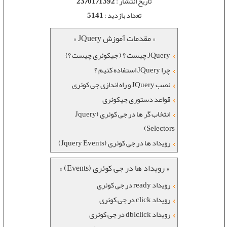
تاریخ انتشار :
23/01/1392
تعداد بازدید :
5141
« مقدمات آموزش JQuery »
JQuery چیست ؟ ( جیکوئری چیست ؟)
چرا JQuery استفاده کنیم ؟
نصب JQuery و راه اندازی جی کوئری
قواعد دستوری جیکوئری
انتخاب گر ها در جی کوئری (Jquery
Selectors)
رویداد ها در جی کوئری (Jquery Events)
« رویداد ها در جی کوئری (Events) »
رویداد ready در جی کوئری
رویداد click در جی کوئری
رویداد dblclick در جی کوئری