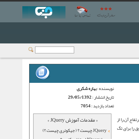
نویسنده :
بهاره شکری
تاریخ انتشار :
29/05/1392
تعداد بازدید :
7054
 که یک تگ Div دارید که می خواهید ارتفاع آن را از
« مقدمات آموزش JQuery »
 را برای تگ
JQuery چیست ؟ ( جیکوئری چیست ؟)