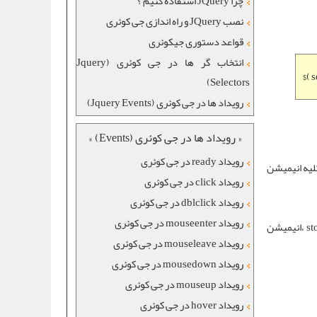
چرا JQuery استفاده کنیم ؟
نصب JQuery و راه اندازی جی کوئری
قواعد دستوری جیکوئری
انتخاب گر ها در جی کوئری (Jquery
$( 
Selectors)
رویداد ها در جی کوئری (Jquery Events)
« رویداد ها در جی کوئری (Events) »
رویداد ready در جی کوئری
Boolea را تعیین می کند . مقدار پیش فرض آن false است ولی اگر روی true تنظیم شود، در هنگام اجرای افکت stop ، کلیه انیمیشن
رویداد click در جی کوئری
رویداد dblclick در جی کوئری
رویداد mouseenter در جی کوئری
: این پارامتر یک مقدار Boolean را تعیین می کند . مقدار پیش فرض آن false است ولی اگر روی true تنظیم شود ، در هنگام اجرای افکت stop ،انیمیشن
رویداد mouseleave در جی کوئری
رویداد mousedown در جی کوئری
رویداد mouseup در جی کوئری
رویداد hover در جی کوئری