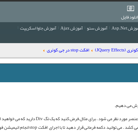
نلود فایل
زش Asp.Net
آموزش سئو
آموزش Ajax
آموزش جاوا اسکریپت
JQuery Effe)
افکت stop در جی کوئری
ش می دهیم.
باعث توقف انجام یک عمل یا انیمیشن برای عنصر مورد نظر می شود . برای مثال فرض کنید
افکت stop
انجام انیمیشن فوق