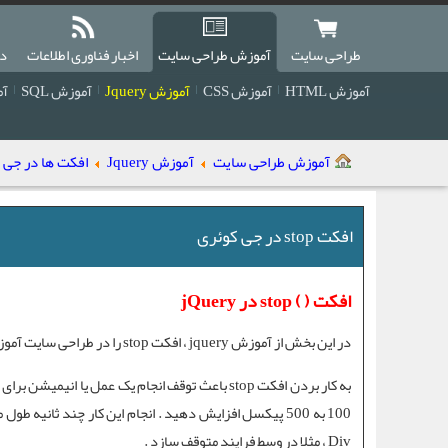
طراحی سایت
آموزش طراحی سایت
اخبار فناوری اطلاعات
دا
آموزش HTML
آموزش CSS
آموزش Jquery
آموزش SQL
آمو
آموزش طراحی سایت
آموزش Jquery
افکت ها در جی کوئری (cts
افکت stop در جی کوئری
افکت ( ) stop در jQuery
در این بخش از
آموزش jquery
،
افکت stop
را در
طراحی سایت
آموز
به کار بردن
افکت stop
100 به 500 پیکسل افزایش دهید . انجام این کار چند ثانیه طول می کشد . می توانید دکمه فرمانی قرار دهید تا با اجرای
Div ، مثلا در وسط فرایند متوقف سازد .