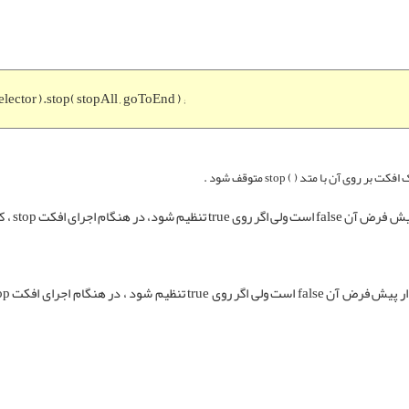
selector ).stop( stopAll , goToEnd ) ;
: این پارامتر یک مقدار n