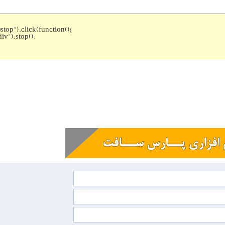
#stop").click(function(){
div").stop();