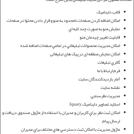
قالب دايناميک
امکان اضافه کردن صفحات نامحدود به منو و قرار دادن محتوا در صفحات
نمايش منو به صورت چند لايه اي
قابليت تغيير چيدمان منو
امکان مديريت محصولات تبليغاتي در تمامي صفحات اضافه شده
امکان نمایش منطقه ای در پیک های تبلیغاتی
گالري تبليغات
فرم ارتباط با ما
آمار بازديدکنندگان سايت
نقشه سايت
مديريت نظرسنجي
اسلايد تصاوير دايناميک Jquary
امکان ثبت نظر براي کاربران و مديران با استفاده از ماژول صندوق دريافت و
ارسال پيام
ماژول مديريت با امکان ثبت دسترسي هاي مختلف براي مديران