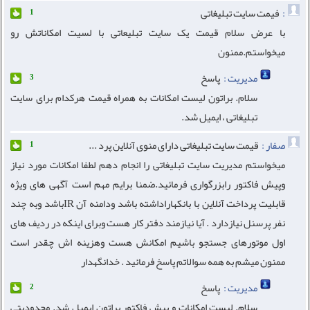
:
فیمت سایت تبلیغاتی
1
با عرض سلام قیمت یک سایت تبلیعاتی با لسیت امکاناتش رو
میخواستم.ممنون
مدیریت :
پاسخ
3
سلام. براتون لیست امکانات به همراه قیمت هرکدام برای سایت
تبلیغاتی ، ایمیل شد.
صفار :
قیمت سایت تبلیغاتی دارای منوی آنلاین پرد ...
1
میخواستم مدیریت سایت تبلیغاتی را انجام دهم لطفا امکانات مورد نیاز
وپیش فاکتور رابزرگواری فرمائید.ضمنا برایم مهم است آگهی های ویژه
قابلیت پرداخت آنلاین با بانکهاراداشته باشد ودامنه آن IRباشد وبه چند
نفر پرسنل نیازدارد . آیا نیازمند دفتر کار هست وبرای اینکه در ردیف های
اول موتورهای جستجو باشیم امکانش هست وهزینه اش چقدر است
ممنون میشم به همه سوالاتم پاسخ فرمائید . خدانگهدار
مدیریت :
پاسخ
2
سلام. لیست امکانات و پیش فاکتور براتون ایمیل شد. محدودیتی