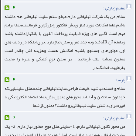
عظیم زیارتی :
0
سلام من یک شرکت تبلیغاتی دارم.میخواستم سایت تبلیغاتی هم داشته
باشم.لطفا امکانات مورد نیاز وپیش فاکتور رابزرگواری فرمائید.ضمنا برایم
مهم است آگهی های ویژه قابلیت پرداخت آنلاین با بانکهاراداشته باشد
ودامنه آن IRباشد وبه چند نفر پرسنل نیازدارد .برای اینکه در ردیف های
اول موتورهای جستجو باشیم امکانش هست وهزینه اش چقدر است
ممنون میشم لطف فرمائید . در ضمن نوع کلیکی و غیره را محبت
بفرمایید.خدانگهدار
پارسا :
0
سلام و خسته نباشید. قیمت طراحی سایت تبلیغاتی چنده.مثل سایتهایی که
خودتون ساختین.و آیا باید مجوزهای معمول مثل نماد اعتماد الکترونیکی یا
غیره برای داشتن سایت تبلیغاتی رو داشت؟ ممنون از شما
عظیم زیارتی :
3
من مجوز کانون تبلیغاتی دارم. 1-سایتی مثل موج حضور نیاز دارم. 2- یک
سایت تبلیغاتی هم مورد نیاز است. لطفا" هزینه ها را اعلام و بفرمایید نیاز