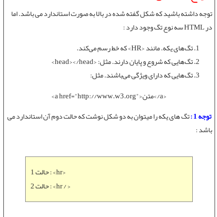
توجه داشته باشید که شکل گفته شده در بالا به صورت استاندارد می باشد. اما
در HTML سه نوع تگ وجود دارد :
تگ‌های یکه. مانند ‎<HR>‎ که خط رسم می‌کند.
تگ‌هایی که شروع و پایان دارند. مثل: ‎<head></head>‎
تگ‌هایی که دارای ویژگی می‌باشند. مثل:
‎<a href="http://www.w3.org">متن</a>
توجه 1 :
تگ های یکه را میتوان به دو شکل نوشت که حالت دوم آن استاندارد می
باشد :
حالت 1 : <hr>
حالت 2 : <hr / >