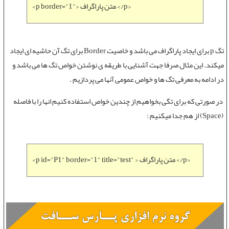
<p border="1"> متن پاراگراف </p>
تگ p برای ایجاد پاراگراف می باشد و خاصیت Border برای تگ آن حاشیه ای ایجاد
میکند. این مثال صرفا جهت آشنایی با طریقه ی نوشتن خواص تگ ها می باشد و
در ادامه به معرفی تگ ها و خواص عمومی آنها می پردازیم .
در صورتی که برای تگی بخواهیم از چندین خواص استفاده کنیم انها را با فاصله
(Space) از هم جدا میکنیم :
<p id="P1" border="1" title="test" > متن پاراگراف </p>