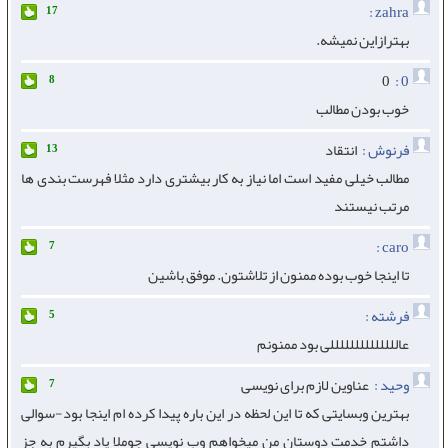
zahra :
17
بهترازاین نمیشه.
0
0 :
8
خوب بودن مطالب
فرنوش :
انتقاد
13
مطالب خیلی مفید است اما نیاز به کار بیشتری دارد مثلا فهرست بندی ها
مرتب نیستند
caro :
7
تا اینجا خوب بوده ممنون از تلاشتون. موفق باشین
فرشته :
5
عاللللللللللللللی بود ممنونم
وحید :
عناوین لازم برای نویسی
7
بهترین وبسایتی که تا این لحظه در این باره پیدا کرده ام اینجا بود-سوالی
داشتم خدمت دوستان من میخواهم وب نویسی جوملا یاد بگیرم به جز