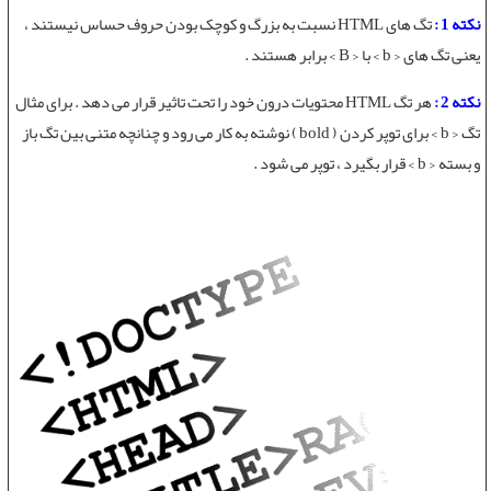
نکته 1 :
تگ های HTML
نسبت به بزرگ و کوچک بودن حروف حساس نيستند ،
يعنی تگ های < b > با < B > برابر هستند .
نکته 2 :
هر
تگ HTML
محتویات درون خود را تحت تاثير قرار می دهد . برای مثال
تگ < b > برای توپر کردن ( bold ) نوشته به کار می رود و چنانچه متنی بين تگ باز
و بسته < b > قرار بگيرد ، توپر می شود .