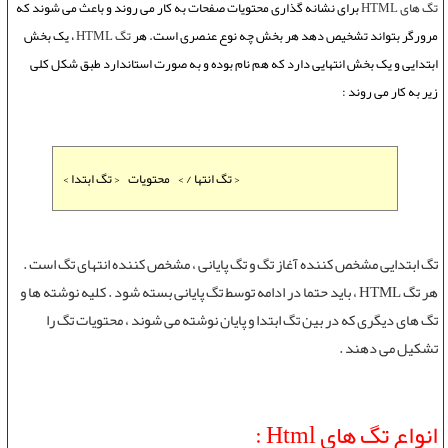
تگ های HTML
برای نشانه گذاری محتويات صفحات به کار می روند و باعث می شوند که
مرورگر بتواند تشخيص دهد هر بخش چه نوع عنصری است. هر
تگ HTML
، يک بخش
ابتدايی و يک بخش انتهايی دارد که هم نام بوده و به صورت استاندارد طبق شکل کلی
زير به کار می روند :
< تگ انتها / > محتويات < تگ ابتدا >
تگ ابتدايی مشخص کننده آغاز تگ و تگ پايانی ، مشخص کننده انتهای تگ است .
هر
تگ HTML
، بايد حتما در ادامه توسط تگ پايانی بسته شود . کليه نوشته ها و
تگ های ديگری که در بين تگ ابتدا و پايان نوشته می شوند ، محتويات تگ را
تشکيل می دهند .
انواع تگ های Html :