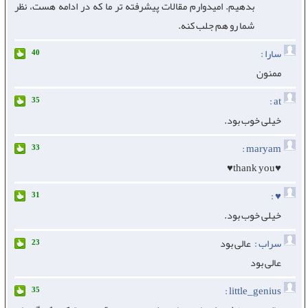
بدهیم. امیدوارم مقالات پیشرفته تر ما که در ادامه هست، نظر
شما رو هم جلب کنه.
سارا :
40
ممنون
at :
35
خیلی خوب بود.
maryam :
33
♥thank you♥
♥ :
31
خیلی خوب بود.
سراب :
عالی بود
23
عالی بود
little_genius :
35