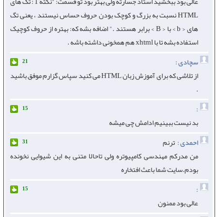
عالی بود ببخشید استاد جسارته ولی بهتر بود تو قسمت: "نکته 1 : تگ های
HTML نسبت به بزرگ و کوچک بودن حروف حساس نيستند ، يعنی تگ
های < b > با < B > برابر هستند ." اضافه بشه که: بهتره از حروف کوچیک
استفاده بشه تا با xhtml هم همخونی داشته باشه .
سچادی :
21
از تلاشی که برای آموزش زبان HTML می کنید سپاس گزارم موفق باشید
.
:
15
بد نیست ببینیم ادامش چی میشه
احمدی :
ترنم
31
من مدرکم مهندسی کامپیوتره ولی تاحالا متنی به این شیوایی نخونده
بودم.سایت شما باعث افتخاره
:
15
عالی بود ممنون