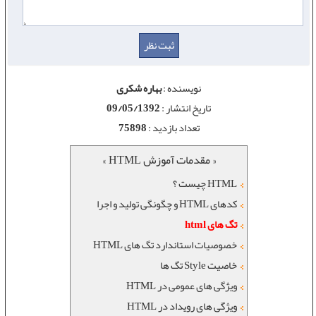
نویسنده :
بهاره شکری
تاریخ انتشار :
09/05/1392
تعداد بازدید :
75898
« مقدمات آموزش HTML »
HTML چیست ؟
کدهای HTML و چگونگی تولید و اجرا
تگ های html
خصوصيات استاندارد تگ های HTML
خاصیت Style تگ ها
ویژگی های عمومی در HTML
ویژگی های رویداد در HTML