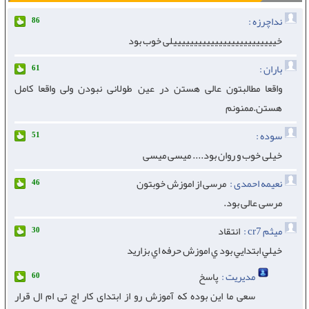
نداچرزه :
86
خیییییییییییییییییییییییییلی خوب بود
باران :
61
واقعا مطالبتون عالی هستن در عین طولانی نبودن ولی واقعا کامل
هستن.ممنونم
سوده :
51
خیلی خوب و روان بود.... میسی میسی
نعیمه احمدی :
مرسی از اموزش خوبتون
46
مرسی عالی بود.
ميثم cr7 :
انتقاد
30
خيلي ابتدايي بود ي اموزش حرفه اي بزاريد
مدیریت :
پاسخ
60
سعی ما این بوده که آموزش رو از ابتدای کار اچ تی ام ال قرار