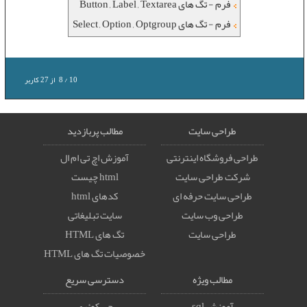
فرم - تگ های Button , Label , Textarea
فرم - تگ های Select , Option , Optgroup
10
/
8
از
27
کاربر
طراحی سایت
مطالب پربازدید
طراحی فروشگاه اینترنتی
آموزش اچ تی ام ال
شرکت طراحی سایت
html چیست
طراحی سایت حرفه ای
کدهای html
طراحی وب سایت
سایت تبلیغاتی
طراحی سایت
تگ های HTML
خصوصيات تگ های HTML
مطالب ویژه
دسترسی سریع
آموزش sql
جی کوئری