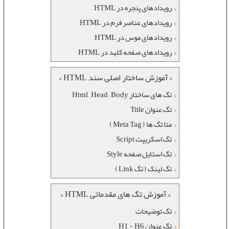
رويدادهای پنجره در HTML
رويدادهای عناصر فرم در HTML
رويدادهای موس در HTML
رويدادهای صفحه کليد در HTML
« آموزش ساختار اصلی سند HTML »
تگ های ساختار Html , Head , Body
تگ عنوان Title
متا تگ ها ( Meta Tag )
تگ اسکریپت Script
تگ استایل صفحه Style
تگ لینک ( تگ Link )
« آموزش تگ های مقدماتی HTML »
تگ توضیحات
تگ عنوان H1 - H6