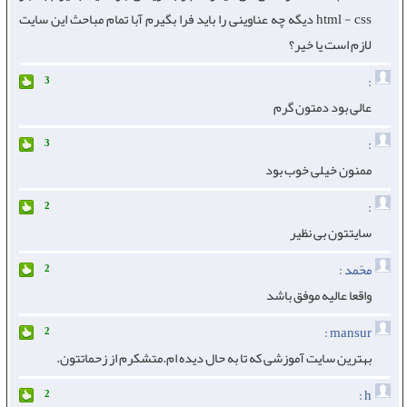
html - css دیگه چه عناوینی را باید فرا بگیرم آبا تمام مباحث این سایت
لازم است یا خیر؟
:
3
عالی بود دمتون گرم
:
3
ممنون خیلی خوب بود
:
2
سایتتون بی نظیر
محّمد :
2
واقعا عالیه موفق باشد
mansur :
2
بهترین سایت آموزشی که تا به حال دیده ام.متشکرم از زحماتتون.
h :
2