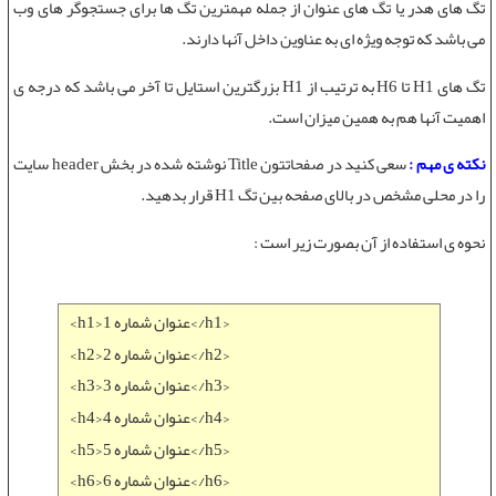
تگ های هدر
یا
تگ های عنوان
از جمله مهمترین تگ ها برای جستجوگر های وب
می باشد که توجه ویژه ای به عناوین داخل آنها دارند.
تگ های H1 تا H6
به ترتیب از H1 بزرگترین استایل تا آخر می باشد که درجه ی
اهمیت آنها هم به همین میزان است.
نکته ی مهم :
سعی کنید در صفحاتتون Title نوشته شده در بخش header سایت
را در محلی مشخص در بالای صفحه بین
تگ H1
قرار بدهید.
نحوه ی استفاده از آن بصورت زیر است :
<h1>عنوان شماره 1</h1>
<h2>عنوان شماره 2</h2>
<h3>عنوان شماره 3</h3>
<h4>عنوان شماره 4</h4>
<h5>عنوان شماره 5</h5>
<h6>عنوان شماره 6</h6>