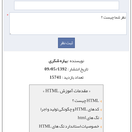
*
نویسنده :
بهاره شکری
تاریخ انتشار :
09/05/1392
تعداد بازدید :
15741
« مقدمات آموزش HTML »
HTML چیست ؟
کدهای HTML و چگونگی تولید و اجرا
تگ های html
خصوصيات استاندارد تگ های HTML