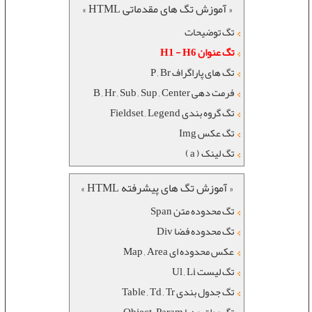
« آموزش تگ های مقدماتی HTML »
تگ توضیحات
تگ عنوان H1 - H6
تگ های پاراگراف P , Br
فرمت دهی B , Hr , Sub , Sup , Center
تگ گروه بندی Fieldset , Legend
تگ عکس Img
تگ لینک ( a )
« آموزش تگ های پیشرفته HTML »
تگ محدوده متن Span
تگ محدوده فضا Div
عکس محدوده ای Map , Area
تگ لیست Ul , Li
تگ جدول بندی Table , Td , Tr