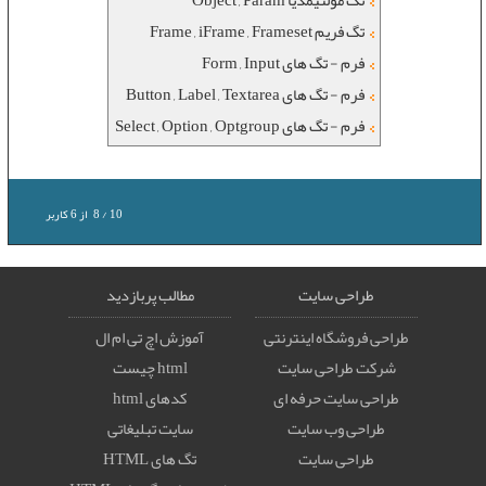
تگ مولتیمدیا Object , Param
تگ فریم Frame , iFrame , Frameset
فرم - تگ های Form , Input
فرم - تگ های Button , Label , Textarea
فرم - تگ های Select , Option , Optgroup
10
/
8
از
6
کاربر
طراحی سایت
مطالب پربازدید
طراحی فروشگاه اینترنتی
آموزش اچ تی ام ال
شرکت طراحی سایت
html چیست
طراحی سایت حرفه ای
کدهای html
طراحی وب سایت
سایت تبلیغاتی
طراحی سایت
تگ های HTML