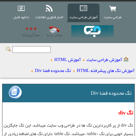
طراحی سایت
آموزش طراحی سایت
اخبار فناوری اطلاعات
دانلود فایل
آموزش طراحی سایت
آموزش HTML
آموزش تگ های پیشرفته HTML
تگ محدوده فضا Div
تگ محدوده فضا Div
تگ div
تگ div
از پر کاربردترین تگ ها در
طراحی وب سایت
میباشد، این تگ جایگزین
بسیار خوبی برای
تگ <table>
میباشد.
تگ table
دارای تگ های اضافه زیادی از