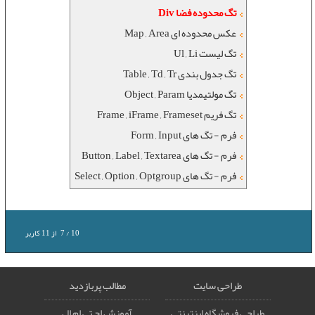
تگ محدوده فضا Div
عکس محدوده ای Map , Area
تگ لیست Ul , Li
تگ جدول بندی Table , Td , Tr
تگ مولتیمدیا Object , Param
تگ فریم Frame , iFrame , Frameset
فرم - تگ های Form , Input
فرم - تگ های Button , Label , Textarea
فرم - تگ های Select , Option , Optgroup
10
/
7
از
11
کاربر
طراحی سایت
مطالب پربازدید
طراحی فروشگاه اینترنتی
آموزش اچ تی ام ال