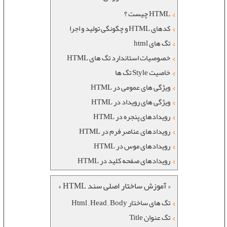
HTML چیست ؟
کدهای HTML و چگونگی تولید و اجرا
تگ های html
خصوصيات استاندارد تگ های HTML
خاصیت Style تگ ها
ویژگی های عمومی در HTML
ویژگی های رویداد در HTML
رويدادهای پنجره در HTML
رويدادهای عناصر فرم در HTML
رويدادهای موس در HTML
رويدادهای صفحه کليد در HTML
« آموزش ساختار اصلی سند HTML »
تگ های ساختار Html , Head , Body
تگ عنوان Title