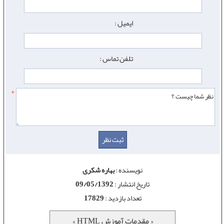
ایمیل :
تلفن تماس :
*
نویسنده :
بهاره شکری
تاریخ انتشار :
09/05/1392
تعداد بازدید :
17829
« مقدمات آموزش HTML »