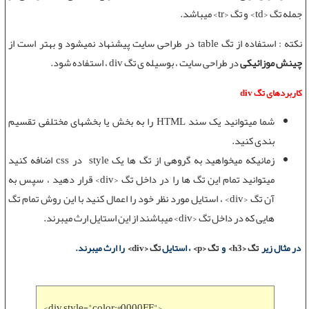
جمله
تگ <td>
و
تگ <tr>
میباشد.
نکته : استفاده از
تگ table
در
طراحی سایت
پیشنهاد نمیشود و بهتر است از
چینش موزائیکی
در
طراحی سایت
، بوسیله ی
تگ div
، استفاده شود.
کاربردهای تگ div
شما میتوانید یک سند
HTML
را به بخش یا بخشهای مختلفی تقسیم
بندی کنید.
زمانیکه میخواهید به گروهی از تگ ها یک style در
css
اضافه کنید
میتوانید تمام این تگ ها را در داخل
تگ <div>
قرار دهید ، سپس به
آن
تگ <div>
، استایل مورد نظر خود را اعمال کنید با این روش تمام تگ
هایی که در داخل
تگ <div>
میباشند از این استایل ارث میبرند.
در مثال زیر
تگ
<h3>
و
تگ <p>
، استایل
تگ <div>
را ارث میبرند.
<div style="color:#0000FF">