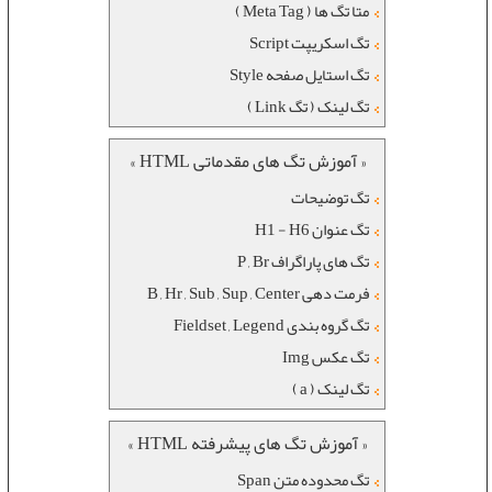
متا تگ ها ( Meta Tag )
تگ اسکریپت Script
تگ استایل صفحه Style
تگ لینک ( تگ Link )
« آموزش تگ های مقدماتی HTML »
تگ توضیحات
تگ عنوان H1 - H6
تگ های پاراگراف P , Br
فرمت دهی B , Hr , Sub , Sup , Center
تگ گروه بندی Fieldset , Legend
تگ عکس Img
تگ لینک ( a )
« آموزش تگ های پیشرفته HTML »
تگ محدوده متن Span