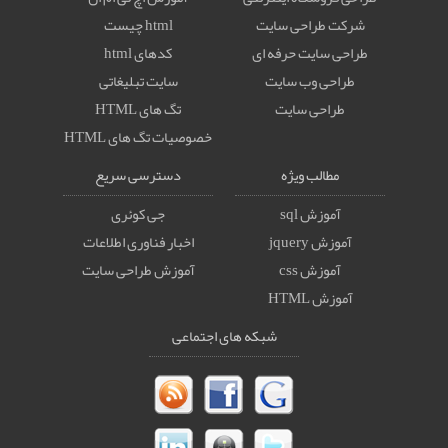
شرکت طراحی سایت
html چیست
طراحی سایت حرفه ای
کدهای html
طراحی وب سایت
سایت تبلیغاتی
طراحی سایت
تگ های HTML
خصوصيات تگ های HTML
مطالب ویژه
دسترسی سریع
آموزش sql
جی کوئری
آموزش jquery
اخبار فناوری اطلاعات
آموزش css
آموزش طراحی سایت
آموزش HTML
شبکه های اجتماعی