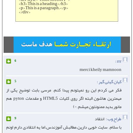
<h3>This is a heading</h3>
<p>This is a paragraph.</p>
</div>
rrr :
6
merci kheily mamnoon
کیان گیتی گهر :
5
فکر می کردم این رو نمیتونم پیدا کنم. مرسی بابت توضیح یکی از
مهمترین هاشون البته اگر روی کلیات HTML5 و مقدمات pyton هم
مانور بدید ممنونتون میشم ;-)
طراح وب :
انتقاد
9
با سلام. سایت خوبی دارین.مطالبش آموزندس.اما یه انتقادی دارم اونم