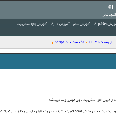
نلود فایل
زش Asp.Net
آموزش سئو
آموزش Ajax
آموزش جاوا اسکریپت
ی سند HTML
تگ اسکریپت Script
جاوا اسکریپت
،
جی کوئری
و ... می باشد.
، میتوان در هر جای صفحه استفاده کرد اما توصیه میگردد در بخش head تعریف نشوند و در یک فایل خارجی جدا