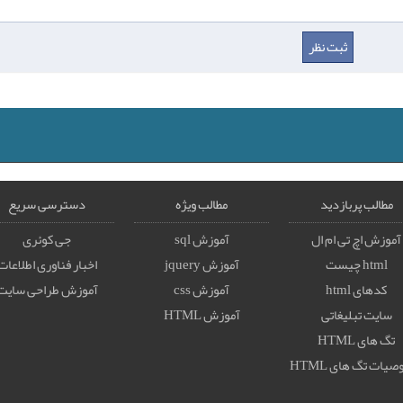
مطالب پربازدید
مطالب ویژه
دسترسی سریع
آموزش اچ تی ام ال
آموزش sql
جی کوئری
html چیست
آموزش jquery
اخبار فناوری اطلاعات
کدهای html
آموزش css
آموزش طراحی سایت
سایت تبلیغاتی
آموزش HTML
تگ های HTML
يات تگ های HTML