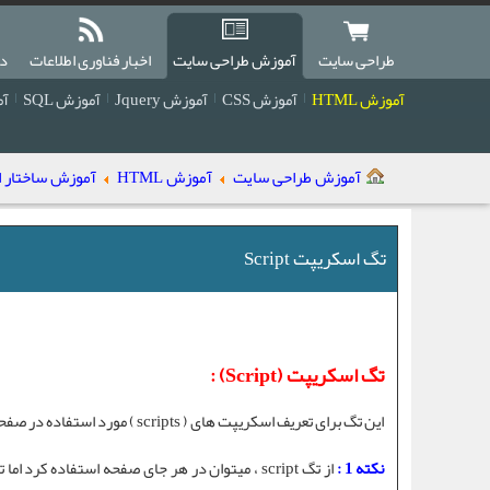
طراحی سایت
آموزش طراحی سایت
اخبار فناوری اطلاعات
دا
آموزش HTML
آموزش CSS
آموزش Jquery
آموزش SQL
آمو
آموزش طراحی سایت
آموزش HTML
آموزش ساختار اصل
تگ اسکریپت Script
تگ اسکریپت (Script) :
این تگ برای تعریف اسکریپت های ( scripts ) مورد استفاده در صفحه از قبیل
نکته 1 :
از
تگ script