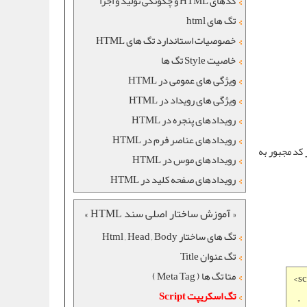
کدهای HTML و چگونگی تولید و اجرا
تگ های html
خصوصيات استاندارد تگ های HTML
خاصیت Style تگ ها
ویژگی های عمومی در HTML
ویژگی های رویداد در HTML
رويدادهای پنجره در HTML
رويدادهای عناصر فرم در HTML
صورت تغییر در کد مجبور به
رويدادهای موس در HTML
رويدادهای صفحه کليد در HTML
« آموزش ساختار اصلی سند HTML »
تگ های ساختار Html , Head , Body
تگ عنوان Title
متا تگ ها ( Meta Tag )
<sc
تگ اسکریپت Script
.