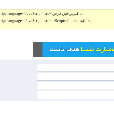
>
"آدرس فایل خارجی" /
=
src
"JavaScript"
=
language
cript
cript
language
=
"JavaScript"
src
=
"./Scripts/functions.js" /
>