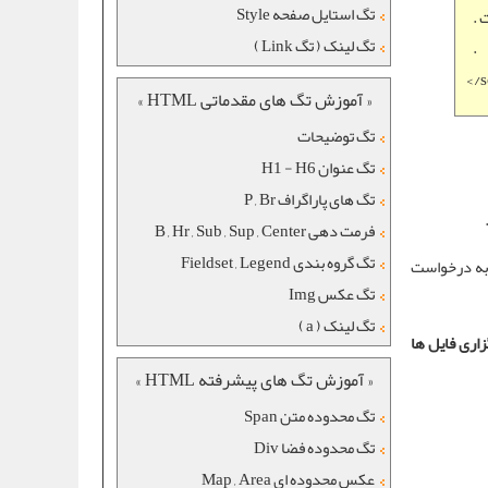
تگ استایل صفحه Style
ت
تگ لینک ( تگ Link )
.
</s
« آموزش تگ های مقدماتی HTML »
تگ توضیحات
تگ عنوان H1 - H6
تگ های پاراگراف P , Br
فرمت دهی B , Hr , Sub , Sup , Center
تگ گروه بندی Fieldset , Legend
 به درخواست
تگ عکس Img
تگ لینک ( a )
اری فایل ها
« آموزش تگ های پیشرفته HTML »
تگ محدوده متن Span
تگ محدوده فضا Div
عکس محدوده ای Map , Area