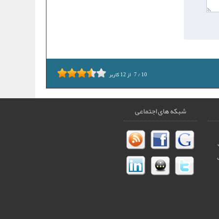
10
/
7
از
12
کاربر
شبکه های اجتماعی