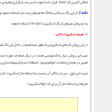
امکان آخرین
کد html
، قرار داده شوند تا سرعت بارگزاری اولیه ی سا
نکته 2 :
از این تگ برعکس
متاتگ ها
میتوان چند بار استفاده نمود و
به دو روش میتوان از
تگ اسکریپت
(Script) استفاده نمود :
1- تعریف اسکریپت داخلی :
در این روش
کدهای اسکریپتی
ما بطور مستقیم در داخل این تگ تع
تغییر در همه ی صفحات خواهیم بود. اصطلاحا عدم کپسوله سازی را 
مزیت این نوع ، سرعت بالاتر آن نسبت به استفاده از
اسکریپت خارج
طریقه ی استفاده از آن برای کد جاوا اسکریپت :