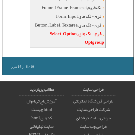
تگ فریم Frame , iFrame , Frameset
فرم - تگ های Form , Input
فرم - تگ های Button , Label , Textarea
فرم - تگ های Select , Option ,
Optgroup
10
/
6
از
16
کاربر
طراحی سایت
مطالب پربازدید
طراحی فروشگاه اینترنتی
آموزش اچ تی ام ال
شرکت طراحی سایت
html چیست
طراحی سایت حرفه ای
کدهای html
طراحی وب سایت
سایت تبلیغاتی
طراحی سایت
تگ های HTML