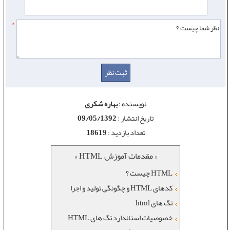
*
نویسنده :
بهاره شکری
تاریخ انتشار :
09/05/1392
تعداد بازدید :
18619
« مقدمات آموزش HTML »
HTML چیست ؟
کدهای HTML و چگونگی تولید و اجرا
تگ های html
خصوصيات استاندارد تگ های HTML