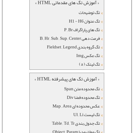
« آموزش تگ های مقدماتی HTML »
تگ توضیحات
تگ عنوان H1 - H6
تگ های پاراگراف P , Br
فرمت دهی B , Hr , Sub , Sup , Center
تگ گروه بندی Fieldset , Legend
تگ عکس Img
تگ لینک ( a )
« آموزش تگ های پیشرفته HTML »
تگ محدوده متن Span
تگ محدوده فضا Div
عکس محدوده ای Map , Area
تگ لیست Ul , Li
تگ جدول بندی Table , Td , Tr
تگ مولتیمدیا Object , Param