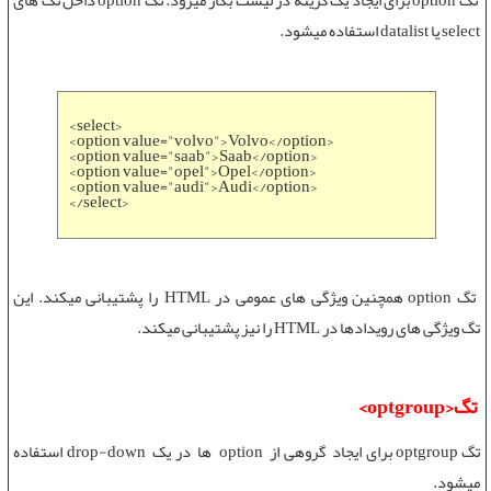
تگ option
برای ایجاد یک گزینه در لیست بکار میرود.
تگ option
داخل تگ های
select یا datalist استفاده میشود.
<select>
<option value="volvo">Volvo</option>
<option value="saab">Saab</option>
<option value="opel">Opel</option>
<option value="audi">Audi</option>
</select>
تگ option
همچنین
ویژگی های عمومی در HTML
را پشتیبانی میکند. این
تگ
ویژگی های رویدادها در HTML
را نیز پشتیبانی میکند.
تگ
<optgroup>
تگ optgroup
برای ایجاد گروهی از option ها در یک drop-down استفاده
میشود.