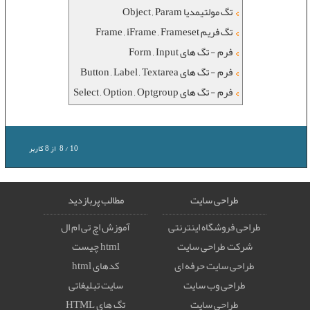
تگ مولتیمدیا Object , Param
تگ فریم Frame , iFrame , Frameset
فرم - تگ های Form , Input
فرم - تگ های Button , Label , Textarea
فرم - تگ های Select , Option , Optgroup
10
/
8
از
8
کاربر
طراحی سایت
مطالب پربازدید
طراحی فروشگاه اینترنتی
آموزش اچ تی ام ال
شرکت طراحی سایت
html چیست
طراحی سایت حرفه ای
کدهای html
طراحی وب سایت
سایت تبلیغاتی
طراحی سایت
تگ های HTML