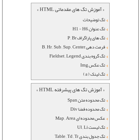
« آموزش تگ های مقدماتی HTML »
تگ توضیحات
تگ عنوان H1 - H6
تگ های پاراگراف P , Br
فرمت دهی B , Hr , Sub , Sup , Center
تگ گروه بندی Fieldset , Legend
تگ عکس Img
تگ لینک ( a )
« آموزش تگ های پیشرفته HTML »
تگ محدوده متن Span
تگ محدوده فضا Div
عکس محدوده ای Map , Area
تگ لیست Ul , Li
تگ جدول بندی Table , Td , Tr