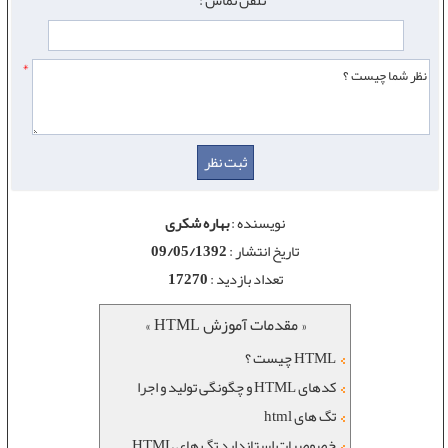
تلفن تماس :
*
نویسنده :
بهاره شکری
تاریخ انتشار :
09/05/1392
تعداد بازدید :
17270
« مقدمات آموزش HTML »
HTML چیست ؟
کدهای HTML و چگونگی تولید و اجرا
تگ های html
خصوصيات استاندارد تگ های HTML