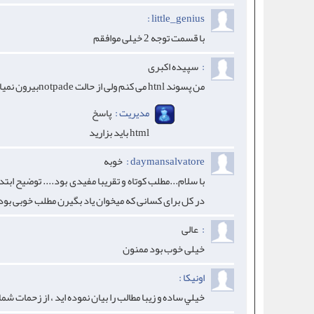
little_genius :
با قسمت توجه 2 خیلی موافقم
:
سپیده اکبری
من پسوند htnl می کنم ولی از حالت notpadeبیرون نمیاد
مدیریت :
پاسخ
html باید بزارید
daymansalvatore :
خوبه
با سلام...مطلب کوتاه و تقریبا مفیدی بود.... توضیح ابتدای
در کل برای کسانی که میخوان یاد بگیرن مطلب خوبی بود 
:
عالی
خیلی خوب بود ممنون
اونيكا :
خيلي ساده و زيبا مطالب را بيان نموده ايد ، از زحمات ش