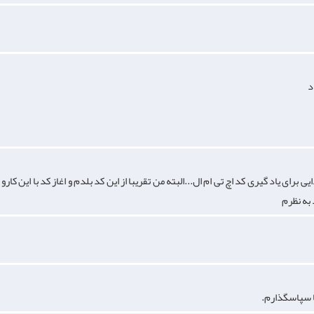
ی برای یاد گیری کد اچ تی ام ال...البته من تقریبا از این کد بلدم و اغاز کد با این کارو
به نظرم
ما سپاسگذارم.