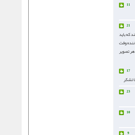
11
21
د که باید
ننده وفت
 هر تصویر
17
ا تشکر
23
10
9