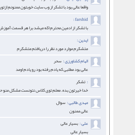
واقعا عالی بود با تشکر از وب سایت خوبتون ممنونم ازت
farshid :
با تشکر از ادمین محترم اکه میشد برا هر قسمت آموزش ، به صورت pdf ذخیرش کرد خیل
ایدین :
متشکرم موارد مورد نظر را دریافتم متشکرم
الهام کشاورزی :
سحر
عالی بود مطلبی که یادم رفته بود رو یادم اومد
:
تشکر
خدا خیرتون بده. معلم توی کلاس نتونست مشکل منو ح
مهدی طالبی :
سوال
عالی ممنون
علی :
بسیار عالی
بسیار عالی