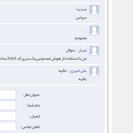
مهدیه :
سپاس
:
ممنونم
مهیار :
سوال
من با استفاده از هوش مصنوعی یک سری کد html ساختم و روی مرورگر اجرا کردم (کد بازیه) چجوری میتونم بازی کنم ؟
علی امیری :
عالیه
عالیه
عنوان نظر :
نام شما :
ایمیل :
تلفن تماس :