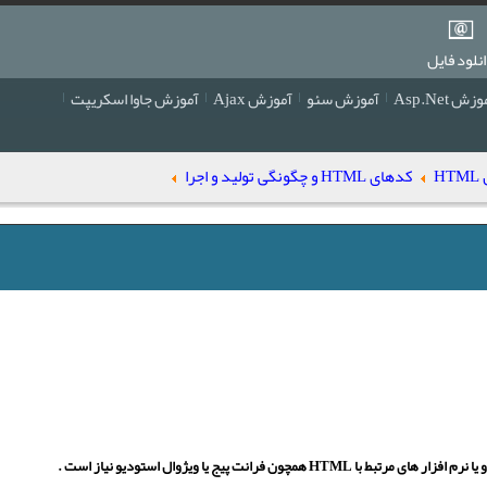
نلود فایل
زش Asp.Net
آموزش سئو
آموزش Ajax
آموزش جاوا اسکریپت
H
کدهای HTML و چگونگی تولید و اجرا