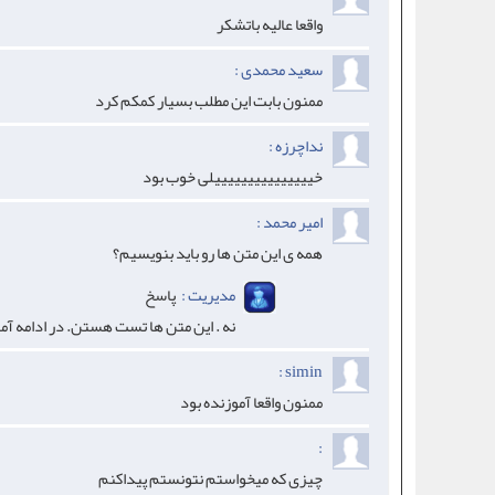
واقعا عالیه باتشکر
سعید محمدی :
ممنون بابت این مطلب بسیار کمکم کرد
نداچرزه :
خیییییییییییییییلی خوب بود
امیر محمد :
همه ی این متن ها رو باید بنویسیم؟
مدیریت :
پاسخ
نه . این متن ها تست هستن. در ادامه آموزش ها یک به 
simin :
ممنون واقعا آموزنده بود
:
چیزی که میخواستم نتونستم پیداکنم