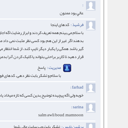
:
عالي بود ممنون
فرشیذ :
کدهای اینجا
با سلام می بینم همه تعریف کردند و ابراز رضایت اگه اجا
بدهند اگر غیر از این هم بود کسی نظر مثبت نمی داد 
گیر باشد همگی را یکبار دیگر تایپ کند، از شما انتظار می
قرار دهید تا کاربر براحتی بتواند یا کلیک کردن آنرا بد
مدیریت :
پاسخ
با سلام و تشکر بابت نظر دهی. کدهای فو
farhad :
خوبه ولی اگه پیچیده توضیح بدین کسی که تازه میخاد یا
sarina :
salm awli boud ,mamnoon
پرشین نایس :
تشکر بابت وب سایت عالی شما