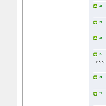
28
24
28
25
 میدونم...
21
22