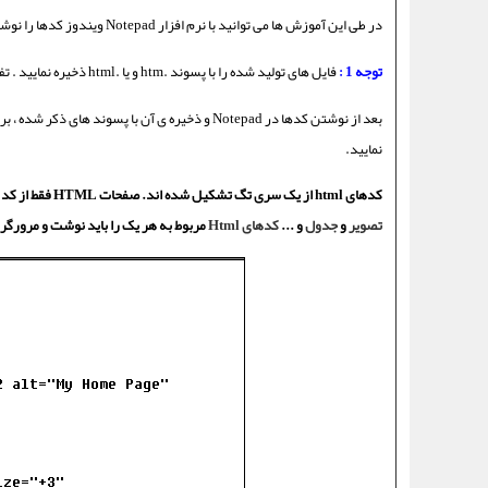
در طی این آموزش ها می توانید با نرم افزار Notepad ویندوز کدها را نوشته و سپس ذخیره نمایید.
توجه 1 :
فایل های تولید شده را با پسوند .htm و یا .html ذخیره نمایید . تفاوتی بین این پسوند ها نمی باشد .
نمایید.
کدهای html از یک سری تگ تشکیل شده اند. صفحات HTML فقط از کد ها که به صورت متن هستند تشکيل شده اند. بدین معنا که برای تصویر
تصویر
و
جدول
و ...
کدهای Html
مربوط به هر یک را باید نوشت و مرورگر ب