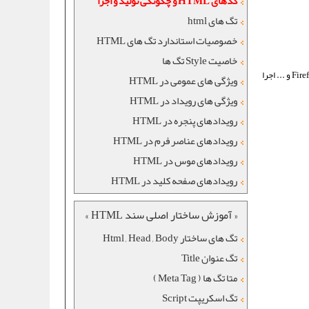
کدهای HTML و چگونگی تولید و اجرا
تگ های html
خصوصيات استاندارد تگ های HTML
خاصیت Style تگ ها
بعد از نوشتن کدها در Notepad و ذخیره ی آن با پسوند های ذکر شده ، برای اجرای کد نوشته شده فایل را در نرم افزار های مرورگر وب مانند Internet Explorer و یا Firefox و ... اجرا
ویژگی های عمومی در HTML
ویژگی های رویداد در HTML
رويدادهای پنجره در HTML
رويدادهای عناصر فرم در HTML
رويدادهای موس در HTML
رويدادهای صفحه کليد در HTML
« آموزش ساختار اصلی سند HTML »
تگ های ساختار Html , Head , Body
تگ عنوان Title
متا تگ ها ( Meta Tag )
تگ اسکریپت Script