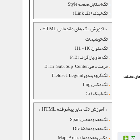
تگ استایل صفحه Style
تگ لینک ( تگ Link )
« آموزش تگ های مقدماتی HTML »
تگ توضیحات
تگ عنوان H1 - H6
تگ های پاراگراف P , Br
فرمت دهی B , Hr , Sub , Sup , Center
تگ گروه بندی Fieldset , Legend
های مختلف
تگ عکس Img
تگ لینک ( a )
« آموزش تگ های پیشرفته HTML »
تگ محدوده متن Span
تگ محدوده فضا Div
عکس محدوده ای Map , Area
77