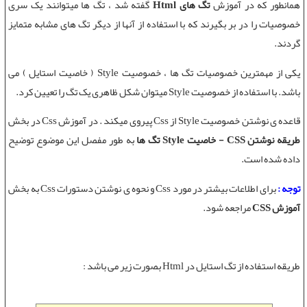
همانطور که در آموزش
تگ های Html
گفته شد ، تگ ها میتوانند یک سری
خصوصیات را در بر بگیرند که با استفاده از آنها از دیگر تگ های مشابه متمایز
گردند.
یکی از مهمترین خصوصیات تگ ها ،
خصوصیت Style
(
خاصیت استایل
) می
باشد. با استفاده از
خصوصیت Style
میتوان شکل ظاهری یک تگ را تعیین کرد.
قاعده ی نوشتن خصوصیت Style از Css پیروی میکند . در
آموزش Css
در بخش
طریقه نوشتن CSS - خاصیت Style تگ ها
به طور مفصل این موضوع توضیح
داده شده است.
توجه :
برای اطلاعات بیشتر در مورد Css و نحوه ی نوشتن دستورات Css به بخش
آموزش CSS
مراجعه شود.
طریقه استفاده از تگ استایل در Html بصورت زیر می باشد :