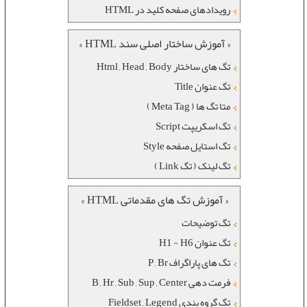
رويدادهای صفحه کليد در HTML
« آموزش ساختار اصلی سند HTML »
تگ های ساختار Html , Head , Body
تگ عنوان Title
متا تگ ها ( Meta Tag )
تگ اسکریپت Script
تگ استایل صفحه Style
تگ لینک ( تگ Link )
« آموزش تگ های مقدماتی HTML »
تگ توضیحات
تگ عنوان H1 - H6
تگ های پاراگراف P , Br
فرمت دهی B , Hr , Sub , Sup , Center
تگ گروه بندی Fieldset , Legend