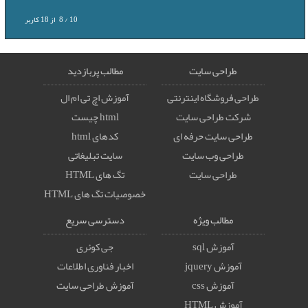
10
/
8
از
18
کاربر
طراحی سایت
مطالب پربازدید
طراحی فروشگاه اینترنتی
آموزش اچ تی ام ال
شرکت طراحی سایت
html چیست
طراحی سایت حرفه ای
کدهای html
طراحی وب سایت
سایت تبلیغاتی
طراحی سایت
تگ های HTML
خصوصيات تگ های HTML
مطالب ویژه
دسترسی سریع
آموزش sql
جی کوئری
آموزش jquery
اخبار فناوری اطلاعات
آموزش css
آموزش طراحی سایت
آموزش HTML