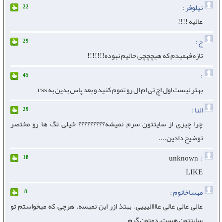
نیلوفر :
22
عالیه !!!!
ح :
29
تازه فهمیدم که هیچچچی حالیم نبوده!!!!!!!
:
45
بهتر نیست اول اچ تی ام ال رو تموم کنید و بعد پاس بدین به css
النا :
29
چرا چیزی از سایتتون سرم نمیشه؟؟؟؟؟؟؟؟؟ خیلی تگ ها رو مختصر
توضیح دادین....
unknown
:
18
LIKE
مهساخانوم :
8
عالی عالی عالی عاااالیییی. بهتذ ازر این نمیسه. هرچی که میخواستم تو
سایتتون هست. دمتون گرم