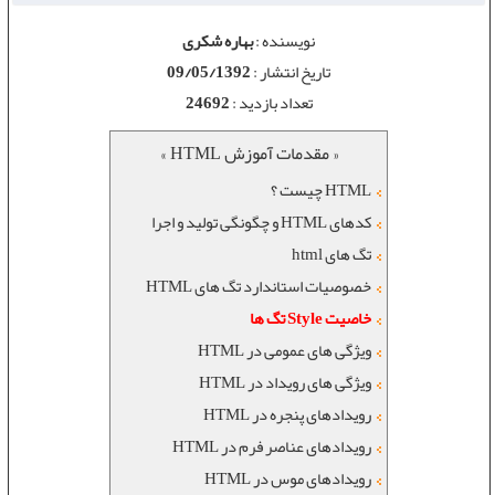
نویسنده :
بهاره شکری
تاریخ انتشار :
09/05/1392
تعداد بازدید :
24692
« مقدمات آموزش HTML »
HTML چیست ؟
کدهای HTML و چگونگی تولید و اجرا
تگ های html
خصوصيات استاندارد تگ های HTML
خاصیت Style تگ ها
ویژگی های عمومی در HTML
ویژگی های رویداد در HTML
رويدادهای پنجره در HTML
رويدادهای عناصر فرم در HTML
رويدادهای موس در HTML