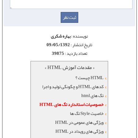
نویسنده :
بهاره شکری
تاریخ انتشار :
09/05/1392
تعداد بازدید :
39875
« مقدمات آموزش HTML »
HTML چیست ؟
کدهای HTML و چگونگی تولید و اجرا
تگ های html
خصوصيات استاندارد تگ های HTML
خاصیت Style تگ ها
ویژگی های عمومی در HTML
ویژگی های رویداد در HTML