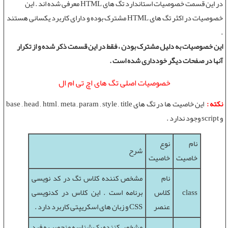
در اين قسمت خصوصيات استاندارد تگ های HTML معرفی شده اند . اين
خصوصيات در اکثر
تگ های HTML
مشترک بوده و دارای کاربرد يکسانی هستند
.
اين خصوصيات به دليل مشترک بودن ، فقط در اين قسمت ذکر شده و از تکرار
آنها در صفحات ديگر خودداری شده است .
خصوصيات اصلی تگ های اچ تی ام ال
نکته :
اين خاصيت ها در تگ های base , head , html , meta , param , style , title
و script وجود ندارد .
نام
نوع
شرح
خاصيت
خاصيت
نام
مشخص کننده کلاس تگ در کد نويسی
class
کلاس
برنامه است . اين کلاس در کدنويسی
عنصر
CSS و زبان های اسکريپتی کاربرد دارد .
مشخص کننده يک شناسه منحصر به فرد