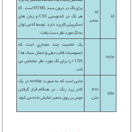
برای تگ در درون سند HTML است . id
id
id
هر تگ در کدنويسی CSS و زبان های
عنصر
اسکرپيتی کاربرد دارد . توسط id می توان
به تگ مورد نظر دست يافت .
يک خاصيت چند مفدارِي است که
خصوصيات قالب دهی و اعمال سبک ها (
style
CSS ) را برای تگ مورد نظر مشخص می
کند .
متنی است که به صورت tooltip در يک
text
کادر زرد رنگ ، در هنگام قرار گرفتن
title
متن
موس بر روی عنصر نمايش داده می شود
.