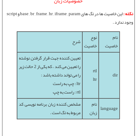
خصوصيات زبان
نکته :
اين خاصيت ها در تگ های base , br , frame , hr , iframe , param و script
وجود ندارد .
نام
نوع
شرح
خاصيت
خاصيت
تعيين کننده جهت قرار گرفتن نوشته
را تعيين می کند ، که يکی از 2 حالت زير
rtl
dir
را می تواند داشته باشد :
ltr
ltr : چپ به راست
rtl : راست به چپ
نام
مشخص کننده زبان برنامه نويسی کد
language
زبان
مربوط به تگ است .