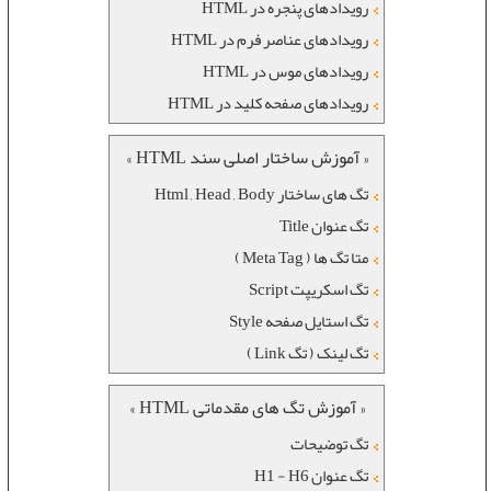
رويدادهای پنجره در HTML
رويدادهای عناصر فرم در HTML
رويدادهای موس در HTML
رويدادهای صفحه کليد در HTML
« آموزش ساختار اصلی سند HTML »
تگ های ساختار Html , Head , Body
تگ عنوان Title
متا تگ ها ( Meta Tag )
تگ اسکریپت Script
تگ استایل صفحه Style
تگ لینک ( تگ Link )
« آموزش تگ های مقدماتی HTML »
تگ توضیحات
تگ عنوان H1 - H6