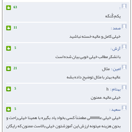
:
63
یکم گُنگه
صمد :
11
خیلی کامل و عالیه خسته نباشید
آرش :
5
با تشکر مطالب خیلی خوبی بیان شده است
امین :
مثال
21
عالیه بهتر با مثال توضیح داده بشه
بهنام :
h
5
خیلی عالیه .ممنون
سعید :
5
خیلی خیلی عاااااااااالی مطمئناً کسی بخواد یاد بگیره با همینا خیلی راحت و
بدون هزینه میتونه ارزش این آموزشتون خیلی بالاست ممنون که رایگان