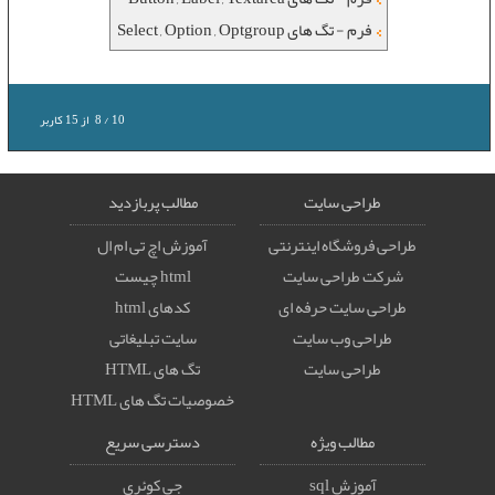
فرم - تگ های Select , Option , Optgroup
10
/
8
از
15
کاربر
طراحی سایت
مطالب پربازدید
طراحی فروشگاه اینترنتی
آموزش اچ تی ام ال
شرکت طراحی سایت
html چیست
طراحی سایت حرفه ای
کدهای html
طراحی وب سایت
سایت تبلیغاتی
طراحی سایت
تگ های HTML
خصوصيات تگ های HTML
مطالب ویژه
دسترسی سریع
آموزش sql
جی کوئری