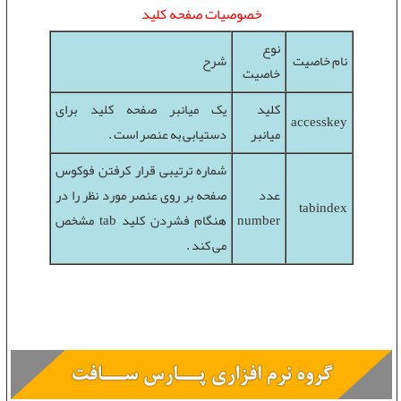
خصوصيات صفحه کليد
نوع
نام خاصيت
شرح
خاصيت
کليد
يک ميانبر صفحه کليد برای
accesskey
میانبر
دستيابی به عنصر است .
شماره ترتيبی قرار کرفتن فوکوس
عدد
صفحه بر روی عنصر مورد نظر را در
tabindex
number
هنگام فشردن کليد tab مشخص
می کند .