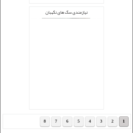
نیازمندی سگ های نگهبان
8
7
6
5
4
3
2
1