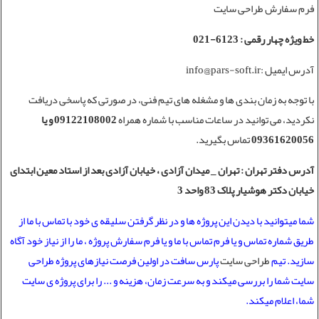
فرم سفارش طراحی سایت
خط ویژه چهار رقمی : 6123-021
آدرس ایمیل :info@pars-soft.ir
با توجه به زمان بندی ها و مشغله های تیم فنی، در صورتی که پاسخی دریافت
نکردید، می توانید در ساعات مناسب با شماره همراه
09122108002 و یا
09361620056
تماس بگیرید.
آدرس دفتر تهران
: تهران _ میدان آزادی ، خیابان آزادی بعد از استاد معین ابتدای
خیابان دکتر هوشیار پلاک 83 واحد 3
شما میتوانید با دیدن این پروژه ها و در نظر گرفتن سلیقه ی خود با تماس با ما از
طریق شماره تماس و یا فرم تماس با ما و یا فرم سفارش پروژه ، ما را از نیاز خود آگاه
سازید. تیم
طراحی سایت
پارس سافت در اولین فرصت نیازهای پروژه طراحی
سایت شما را بررسی میکند و به سرعت زمان، هزینه و ... را برای پروژه ی سایت
شما، اعلام میکند.