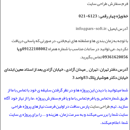
فرم سفارش طراحی سایت
خط ویژه چهار رقمی : 6123-021
آدرس ایمیل :info@pars-soft.ir
با توجه به زمان بندی ها و مشغله های تیم فنی، در صورتی که پاسخی دریافت
نکردید، می توانید در ساعات مناسب با شماره همراه
09122108002 و یا
09361620056
تماس بگیرید.
آدرس دفتر تهران
: تهران _ میدان آزادی ، خیابان آزادی بعد از استاد معین ابتدای
خیابان دکتر هوشیار پلاک 83 واحد 3
شما میتوانید با دیدن این پروژه ها و در نظر گرفتن سلیقه ی خود با تماس با ما از
طریق شماره تماس و یا فرم تماس با ما و یا فرم سفارش پروژه ، ما را از نیاز خود آگاه
سازید. تیم
طراحی سایت
پارس سافت در اولین فرصت نیازهای پروژه طراحی
سایت شما را بررسی میکند و به سرعت زمان، هزینه و ... را برای پروژه ی سایت
شما، اعلام میکند.