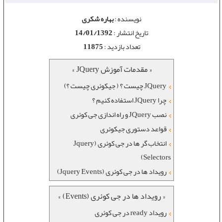
نویسنده :
بهاره شکری
تاریخ انتشار :
14/01/1392
تعداد بازدید :
11875
« مقدمات آموزش JQuery »
JQuery چیست ؟ ( جیکوئری چیست ؟)
چرا JQuery استفاده کنیم ؟
نصب JQuery و راه اندازی جی کوئری
قواعد دستوری جیکوئری
انتخاب گر ها در جی کوئری (Jquery
Selectors)
رویداد ها در جی کوئری (Jquery Events)
« رویداد ها در جی کوئری (Events) »
رویداد ready در جی کوئری