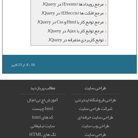
مرجع رویدادها (Events) در JQuery
مرجع افکت ها (Effeccts) در JQuery
مرجع توابع کار با Html و Css در JQuery
مرجع توابع کار با Ajax در JQuery
توابع کاربردی متفرقه در JQuery
10
/
8
از
13
کاربر
طراحی سایت
مطالب پربازدید
طراحی فروشگاه اینترنتی
آموزش اچ تی ام ال
شرکت طراحی سایت
html چیست
طراحی سایت حرفه ای
کدهای html
طراحی وب سایت
سایت تبلیغاتی
طراحی سایت
تگ های HTML