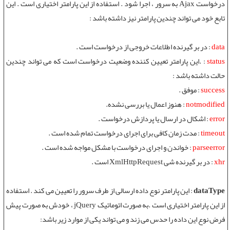
درخواست Ajax به سرور ، اجرا شود . استفاده از این پارامتر اختیاری است . این
تابع خود می تواند چندین پارامتر نیز داشته باشد :
data
: در بر گیرنده اطلاعات خروجی از درخواست است .
status
: .این پارامتر تعیین کننده وضعیت درخواست است که می تواند چندین
حالت داشته باشد :
success
: موفق .
notmodified
: هنوز اعمال یا بررسی نشده.
error
: اشکال در ارسال یا پردازش درخواست .
timeout
: مدت زمان کافی برای اجرای درخواست تمام شده است .
parseerror
: خواندن و اجرای درخواست با مشکل مواجه شده است .
xhr
: در بر گیرنده شی XmlHttpRequest است .
dataType
: این پارامتر نوع داده ارسالی از طرف سرور را تعیین می کند . استفاده
از این پارامتر اختیاری است .به صورت اتوماتیک jQuery ، خودش به صورت پیش
فرض نوع این داده را حدس می زند و می تواند یکی از موارد زیر باشد: