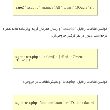
$.get( " test.php " , { name : " Ali " , town : " 1jQuery " } ) ;
خواندن اطلاعات از فایل " test.php " و ارسال همزمان آرایه ای از داده ها به همراه
درخواست ، بدون در نظر گرفتن خروجی آن:
$.get( " test.php " , { 'colors[] ' : [ "Red" , "Green" ,
"Blue" ] } ) ;
خواندن اطلاعات از فایل " test.php " و نمایش اطلاعات در خروجی :
$.get("test.php", function(data){alert("Data: " + data);});