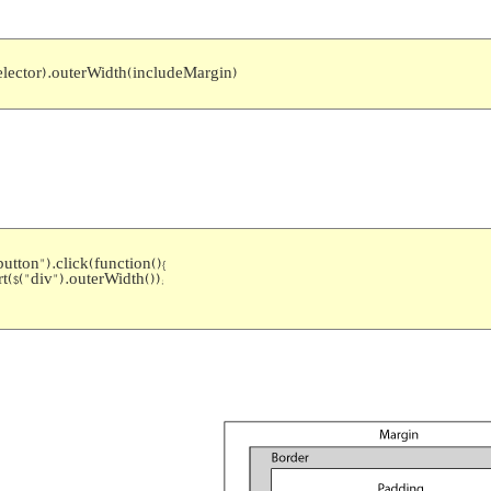
elector).outerWidth(includeMargin)
button").click(function(){
rt($("div").outerWidth());