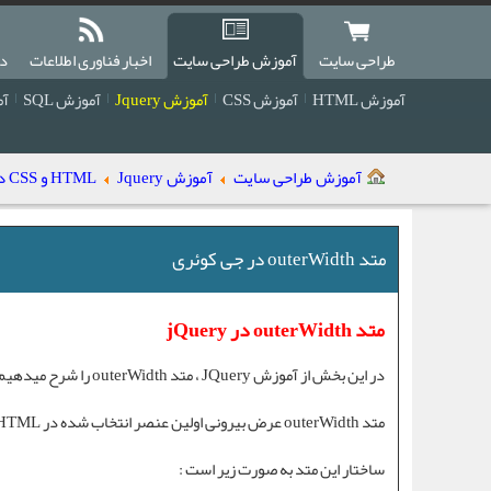
طراحی سایت
آموزش طراحی سایت
اخبار فناوری اطلاعات
دا
آموزش HTML
آموزش CSS
آموزش Jquery
آموزش SQL
آمو
آموزش طراحی سایت
آموزش Jquery
HTML و CSS در جی کوئری
متد outerWidth در جی کوئری
متد outerWidth در jQuery
در این بخش از
آموزش JQuery
،
متد outerWidth
را شرح میدهیم
متد outerWidth
عرض بیرونی اولین عنصر انتخاب شده در HTML را برمیگرداند.
ساختار این متد به صورت زیر است :