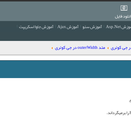
نلود فایل
زش Asp.Net
آموزش سئو
آموزش Ajax
آموزش جاوا اسکریپت
متد outerWidth در جی کوئری
.