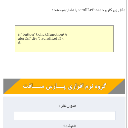
مثال زیر کاربرد
متد scrollLeft
را نشان میدهد :
$("button").click(function(){
alert($("div").scrollLeft());
});
عنوان نظر :
نام شما :