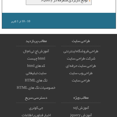
توابع کاربردی متفرقه در JQuery
10
/
10
از
1
کاربر
طراحی سایت
مطالب پربازدید
طراحی فروشگاه اینترنتی
آموزش اچ تی ام ال
شرکت طراحی سایت
html چیست
طراحی سایت حرفه ای
کدهای html
طراحی وب سایت
سایت تبلیغاتی
طراحی سایت
تگ های HTML
خصوصيات تگ های HTML
مطالب ویژه
دسترسی سریع
آموزش sql
جی کوئری
آموزش jquery
اخبار فناوری اطلاعات