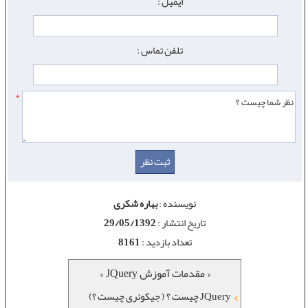
ایمیل :
تلفن تماس :
*
نویسنده :
بهاره شکری
تاریخ انتشار :
29/05/1392
تعداد بازدید :
8161
« مقدمات آموزش JQuery »
JQuery چیست ؟ ( جیکوئری چیست ؟)