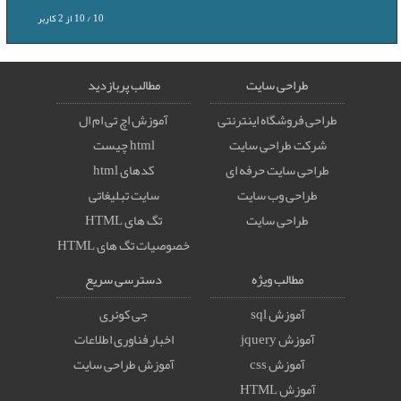
10
/
10
از
2
کاربر
طراحی سایت
مطالب پربازدید
طراحی فروشگاه اینترنتی
آموزش اچ تی ام ال
شرکت طراحی سایت
html چیست
طراحی سایت حرفه ای
کدهای html
طراحی وب سایت
سایت تبلیغاتی
طراحی سایت
تگ های HTML
خصوصيات تگ های HTML
مطالب ویژه
دسترسی سریع
آموزش sql
جی کوئری
آموزش jquery
اخبار فناوری اطلاعات
آموزش css
آموزش طراحی سایت
آموزش HTML