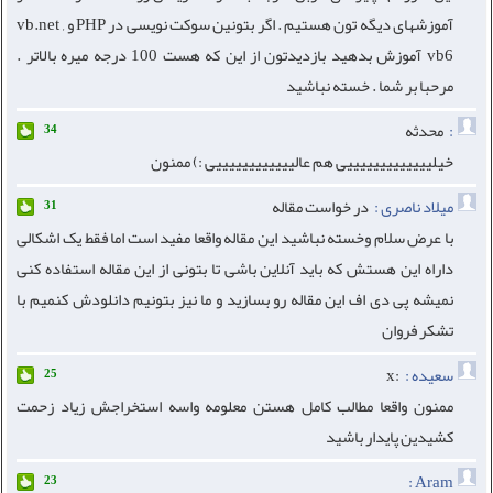
آموزشهای دیگه تون هستیم . اگر بتونین سوکت نویسی در PHP و vb.net ,
vb6 آموزش بدهید بازدیدتون از این که هست 100 درجه میره بالاتر .
مرحبا بر شما . خسته نباشید
:
محدثه
34
خیلیییییییییییییی هم عالییییییییییییی :) ممنون
میلاد ناصری :
در خواست مقاله
31
با عرض سلام وخسته نباشید این مقاله واقعا مفید است اما فقط یک اشکالی
داراه این هستش که باید آنلاین باشی تا بتونی از این مقاله استفاده کنی
نمیشه پی دی اف این مقاله رو بسازید و ما نیز بتونیم دانلودش کنمیم با
تشکر فروان
سعیده :
:x
25
ممنون واقعا مطالب کامل هستن معلومه واسه استخراجش زیاد زحمت
کشیدین پایدار باشید
Aram :
23