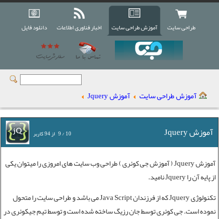
طراحی سایت
آموزش طراحی سایت
اخبار فناوری اطلاعات
دانلود فایل
آموزش طراحی سایت
آموزش Jquery
آموزش Jquery
10
/
9
از
94
کاربر
آموزش Jquery
(
آموزش جی کوئری
) طراحی وب سایت های امروزی را میتوان یکی
از پایه آن را Jquery نامید.
تکنولوژی Jquery
که از فرزندان Java Script می باشد و
طراحی سایت
را متحول
نموده است. جی کوئری توسط جان رزیگ ساخته شده است و توسط تیم جیکوئری در