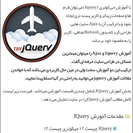
با
آموزش جی کوئری
(Jquery) می توان فرم
ها و صفحات زیباتر و کاربر پسند تری ایجاد
نمود و با ترکیب آن با Ajax سایت هایی
طراحی کرد که بدون Refresh اضافی ، کاربر
را به مقصود خود برساند.
آموزش Jquery و Ajax را میتوان مهمترین
مسائل در طراحی سایت حرفه ای گفت.
ترکیب این دو آموزش، سخت ولی در عین حال کاربردی می باشد که با خواندن
مقالات آموزش jquery می توانید به راحتی در آنها تسلط پیدا نمایید.
بخش
آموزش JQuery
شامل چندین قسمت آموزشی میباشد ، فهرست زیر لیست
کامل مطالب آموزش jQuery را در سایت نمایش می دهد :
مقدمات آموزش JQuery
JQuery چیست ؟ ( جیکوئری چیست ؟)