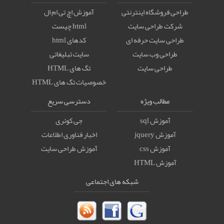
طراحی فروشگاه اینترنتی
آموزش اچ تی ام ال
شرکت طراحی سایت
html چیست
طراحی سایت حرفه ای
کدهای html
طراحی وب سایت
سایت تبلیغاتی
طراحی سایت
تگ های HTML
خصوصيات تگ های HTML
مطالب ویژه
دسترسی سریع
آموزش sql
جی کوئری
آموزش jquery
اخبار فناوری اطلاعات
آموزش css
آموزش طراحی سایت
آموزش HTML
شبکه های اجتماعی