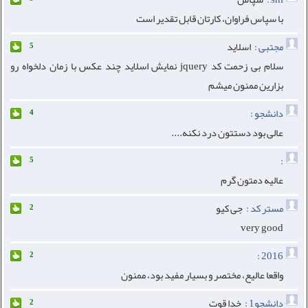
با سپاس فراوان، کارتان قابل تقدیر است
مجتبی :
اسلاید
5
سلام بی زحمت کد jquery نمایش اسلاید چند عکس با زمان دلخواه رو
بزارین ممنون میشم
دانشجو :
4
عالی بود دستتون درد نکنه....
:
5
عالیه دمتون گرم
مستر کد :
جی کیو
2
very good
2016 :
2
واقعا عالیع، مختصر و بسیار مفید بود، ممنون
دانشجو1 :
خدا قوت
2