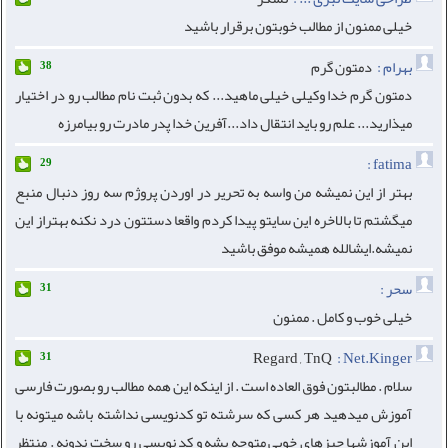
خیلی ممنون از مطالب خوبتون برقرار باشید
بهرام :
دمتون گرم
38
دمتون گرم خدا وکیلی خیلی ماهید... که بدون ثبت نام مطالب رو در اختیار
میذارید... علم رو باید انتقال داد...آفرین خدا پدر مادرت رو بیامرزه
fatima :
29
بهتر از این نمیشه من واسه به تحریر در اوردن پروژم سه روز دنبال منبع
میگشتم تا بالاخره این سایتو پیدا کردم واقعا دستتون درد نکنه بهتراز این
نمیشه.ایشالله همیشه موفق باشید
سحر :
31
خیلی خوب و کامل . ممنون
Regard , TnQ
Net.Kinger :
31
سلام . مطالبتون فوق العاده است . از اینکه این همه مطالب رو بصورت فارسی
آموزش میدهید هر کسی که سرشته تو کدنویسی نداشته باشه میتونه با
این آموزشها چیزهای خوبی متوجه بشه و کد نویسی رو سخت ندونه . منتظر