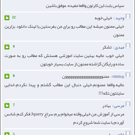
سپاس بابت این کارتون واقعا مفیدە. موفق باشین
وحید :
خیلی خوبه
22
خیلی ممنون میشه این مطالب رو برای من بفرستین یا لینک دانلود بزارین
ممنون
مهدی :
تشکر
9
خیلی خوب عالیه بهتین سایت اموزشی هستش که مطالب رو به صورت
ساده و رایگان گزاشته ممنون از سایت بسیار خوبتون
@rmin :
ممنووووووووووووووووووووون
8
عالیه.واقعا ممنونم.خیلی دنبال این مطالب گشتم و پیدا نکردم.خدایی
سایتتون تکه!!!
مرسی :
بهادر
7
مرسی از آموزش من خیلی وقته میخوام برم سراغ Jquery فکر کنم شانس
آوردم با سایت شما شروع کردم
shi :
سپاس
5