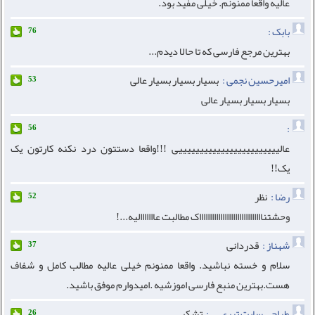
عالیه واقعا ممنونم. خیلی مفید بود.
بابک :
76
بهترین مرجع فارسی که تا حالا دیدم...
امیرحسین نجمی :
بسیار بسیار بسیار عالی
53
بسیار بسیار بسیار عالی
:
56
عالییییییییییییییییییییییییی !!!واقعا دستتون درد نکنه کارتون یک
یک!!
رضا :
نظر
52
وحشتنااااااااااااااااااااااااااااااک مطالبت عااااااالیه...!
شهناز :
قدردانی
37
سلام و خسته نباشید. واقعا ممنونم خیلی عالیه مطالب کامل و شفاف
هست.بهترین منبع فارسی اموزشیه .امیدوارم موفق باشید.
طراحی سایت تبری ... :
تشکر
26