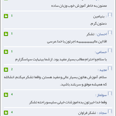
ممنون به خاطر آموزش خوب وزبان ساده
:
بنیامین
1
دمتون گرم.
احسان :
تشکر
1
اقا این عالیهههههههههه.اجرتون با خدا.مرسی
حسامی :
1
با سلام و احترام مطالب بسیار مفید بود. ازشما بینهایت سپاسگزارم
مجید :
2
سلام. آموزش هاتون بسیار عالی و مفید هستن. واقعا تشکر میکنم. انشالله
که همیشه موفق و سربلند باشید.
سولماز :
4
وقعا خدا خیرتون بده اموزشات خیلی سلیسو راحته تشکر
سجاد :
تشکر فراوان
4