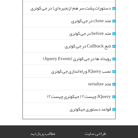
دستورات پشت سر هم (زنجیره ای) در جی کوئری
متد clone در جی کوئری
متد before در جی کوئری
تابع Callback در جی کوئری
رویداد ها در جی کوئری (Jquery Events)
نصب JQuery و راه اندازی جی کوئری
متد serialize
JQuery چیست ؟ ( جیکوئری چیست ؟)
قواعد دستوری جیکوئری
طراحی سایت
مطالب پربازدید