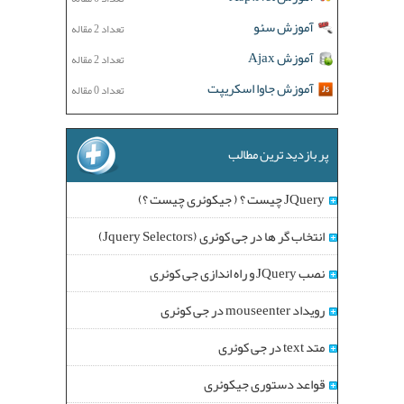
آموزش سئو
تعداد 2 مقاله
آموزش Ajax
تعداد 2 مقاله
آموزش جاوا اسکریپت
تعداد 0 مقاله
پر بازدید ترین مطالب
JQuery چیست ؟ ( جیکوئری چیست ؟)
انتخاب گر ها در جی کوئری (Jquery Selectors)
نصب JQuery و راه اندازی جی کوئری
رویداد mouseenter در جی کوئری
متد text در جی کوئری
قواعد دستوری جیکوئری