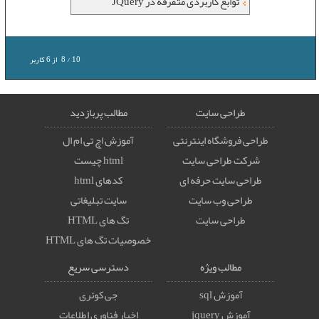
توابع کاربردی متفرقه در JQuery
10
/
8
از
6
کاربر
طراحی سایت
مطالب پربازدید
طراحی فروشگاه اینترنتی
آموزش اچ تی ام ال
شرکت طراحی سایت
html چیست
طراحی سایت حرفه ای
کدهای html
طراحی وب سایت
سایت تبلیغاتی
طراحی سایت
تگ های HTML
خصوصيات تگ های HTML
مطالب ویژه
دسترسی سریع
آموزش sql
جی کوئری
آموزش jquery
اخبار فناوری اطلاعات