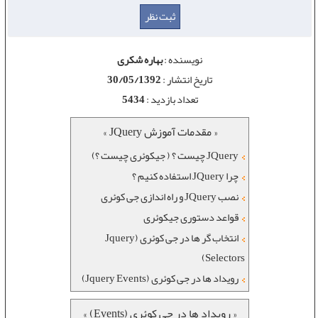
نویسنده :
بهاره شکری
تاریخ انتشار :
30/05/1392
تعداد بازدید :
5434
« مقدمات آموزش JQuery »
JQuery چیست ؟ ( جیکوئری چیست ؟)
چرا JQuery استفاده کنیم ؟
نصب JQuery و راه اندازی جی کوئری
قواعد دستوری جیکوئری
انتخاب گر ها در جی کوئری (Jquery
Selectors)
رویداد ها در جی کوئری (Jquery Events)
« رویداد ها در جی کوئری (Events) »