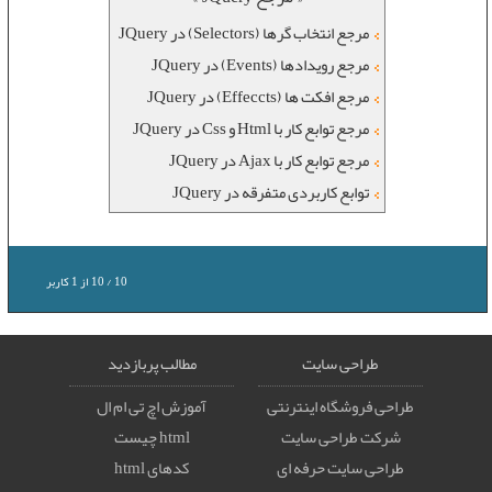
مرجع انتخاب گرها (Selectors) در JQuery
مرجع رویدادها (Events) در JQuery
مرجع افکت ها (Effeccts) در JQuery
مرجع توابع کار با Html و Css در JQuery
مرجع توابع کار با Ajax در JQuery
توابع کاربردی متفرقه در JQuery
10
/
10
از
1
کاربر
طراحی سایت
مطالب پربازدید
طراحی فروشگاه اینترنتی
آموزش اچ تی ام ال
شرکت طراحی سایت
html چیست
طراحی سایت حرفه ای
کدهای html