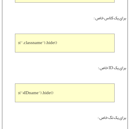
برای یک کلاس خاص :
$(".classname").hide()
برای یک ID خاص :
$("#IDname").hide()
برای یک تگ خاص :