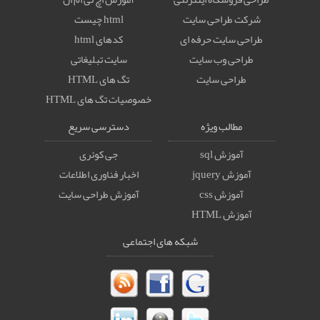
شرکت طراحی سایت
html چیست
طراحی سایت حرفه ای
کدهای html
طراحی وب سایت
سایت تبلیغاتی
طراحی سایت
تگ های HTML
خصوصيات تگ های HTML
مطالب ویژه
دسترسی سریع
آموزش sql
جی کوئری
آموزش jquery
اخبار فناوری اطلاعات
آموزش css
آموزش طراحی سایت
آموزش HTML
شبکه های اجتماعی