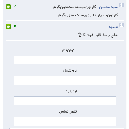
سید محسن :
کارتون بیسته...دمتون گرم
2
کارتون بسیار عالی و بیسته دمتون گرم
مهديه :
0
عالي ،رسا ، قابل فهم👏👌
عنوان نظر :
نام شما :
ایمیل :
تلفن تماس :