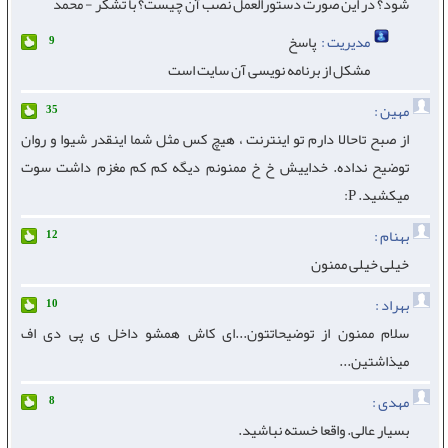
شود؟ در این صورت دستورالعمل نصب آن چیست؟ با تشکر - محمد
مدیریت :
پاسخ
9
مشکل از برنامه نویسی آن سایت است
مهین :
35
از صبح تاحالا دارم تو اینترنت ، هیچ کس مثل شما اینقدر شیوا و روان
توضیح نداده. خداییش خ خ ممنونم دیگه کم کم مغزم داشت سوت
میکشید. P:
بهنام :
12
خیلی خیلی ممنون
بهراد :
10
سلام ممنون از توضیحاتتون...ای کاش همشو داخل ی پی دی اف
میذاشتین...
مهدی :
8
بسیار عالی. واقعا خسته نباشید.