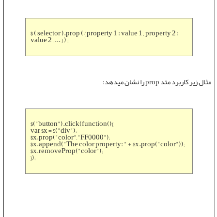
$ ( selector ).prop ( { property 1 : value 1 , property 2 :
value 2 , ... } ) ;
مثال زیر کاربرد
متد prop
را نشان میدهد:
$("button").click(function(){
var $x = $("div");
$x.prop("color","FF0000");
$x.append("The color property: " + $x.prop("color"));
$x.removeProp("color");
});