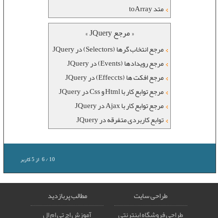
متد toArray
« مرجع JQuery »
مرجع انتخاب گرها (Selectors) در JQuery
مرجع رویدادها (Events) در JQuery
مرجع افکت ها (Effeccts) در JQuery
مرجع توابع کار با Html و Css در JQuery
مرجع توابع کار با Ajax در JQuery
توابع کاربردی متفرقه در JQuery
10
/
6
از
5
کاربر
طراحی سایت
مطالب پربازدید
طراحی فروشگاه اینترنتی
آموزش اچ تی ام ال