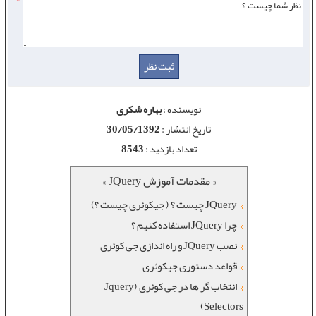
نویسنده :
بهاره شکری
تاریخ انتشار :
30/05/1392
تعداد بازدید :
8543
« مقدمات آموزش JQuery »
JQuery چیست ؟ ( جیکوئری چیست ؟)
چرا JQuery استفاده کنیم ؟
نصب JQuery و راه اندازی جی کوئری
قواعد دستوری جیکوئری
انتخاب گر ها در جی کوئری (Jquery
Selectors)