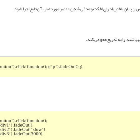
 پس از پایان یافتن اجرای افکت و مخفی شدن عنصر مورد نظر ، آن تابع اجرا شود .
باشند را به تدریج محو می کند.
button").click(function(){ $("p").fadeOut(); });
button").click(function(){
#div1").fadeOut();
#div2").fadeOut("slow");
#div3").fadeOut(3000);