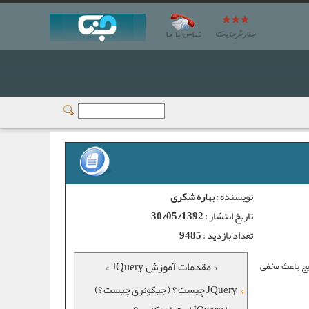
نویسنده :
بهاره شکری
تاریخ انتشار :
30/05/1392
تعداد بازدید :
9485
« مقدمات آموزش JQuery »
یج باعث مخفی
JQuery چیست ؟ ( جیکوئری چیست ؟)