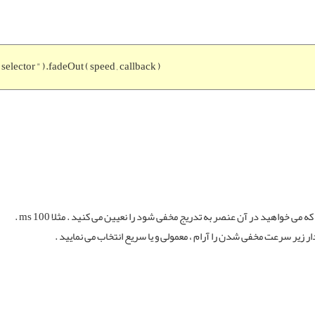
 " selector " ).fadeOut ( speed , callback )
ی خواهید در آن عنصر به تدریج مخفی شود را نعیین می کنید . مثلا 100 ms .