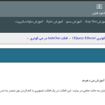
نلود فایل
زش Asp.Net
آموزش سئو
آموزش Ajax
آموزش جاوا اسکریپت
JQuery Effe)
افکت fadeOut در جی کوئری
موزش می دهیم.
ایان به حالت مخفی در بیاید. این افکت در یک افکت تصویری با کم کردن نور عنصر به تدر