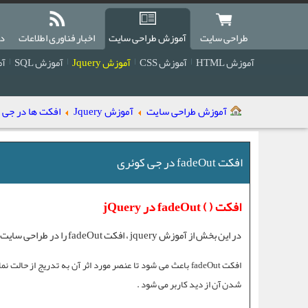
طراحی سایت
آموزش طراحی سایت
اخبار فناوری اطلاعات
دا
آموزش HTML
آموزش CSS
آموزش Jquery
آموزش SQL
آمو
آموزش طراحی سایت
آموزش Jquery
افکت ها در جی کوئری (cts
افکت fadeOut در جی کوئری
افکت ( ) fadeOut در jQuery
در این بخش از
آموزش jquery
،
افکت fadeOut
را در
طراحی سایت
آ
افکت fadeOut
باعث می شود تا عنصر مورد اثر آن به تدریج از حالت نم
شدن آن از دید کاربر می شود .