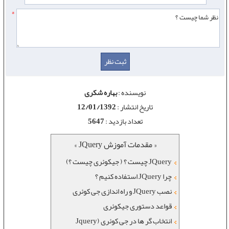
*
نویسنده :
بهاره شکری
تاریخ انتشار :
12/01/1392
تعداد بازدید :
5647
« مقدمات آموزش JQuery »
JQuery چیست ؟ ( جیکوئری چیست ؟)
چرا JQuery استفاده کنیم ؟
نصب JQuery و راه اندازی جی کوئری
قواعد دستوری جیکوئری
انتخاب گر ها در جی کوئری (Jquery