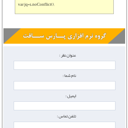
var jq=$.noConflict();
عنوان نظر :
نام شما :
ایمیل :
تلفن تماس :