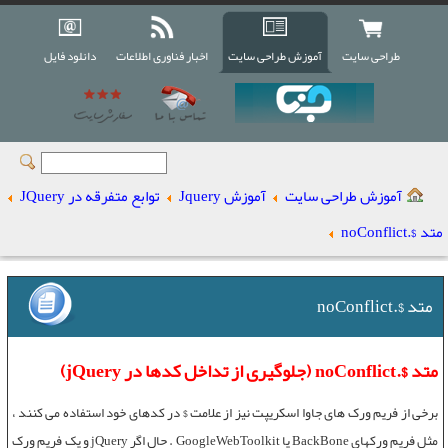
طراحی سایت
آموزش طراحی سایت
اخبار فناوری اطلاعات
دانلود فایل
آموزش طراحی سایت
آموزش Jquery
توابع متفرقه در JQuery
متد $.noConflict
متد $.noConflict
متد $.noConflict (جلوگیری از تداخل کدها در jQuery)
برخی از فریم ورک های
جاوا اسکریپت
نیز از علامت $ در کدهای خود استفاده می کنند ،
مثل فریم ورکهای BackBone یا GoogleWebToolkit . حال اگر
jQuery
و یک فریم ورک