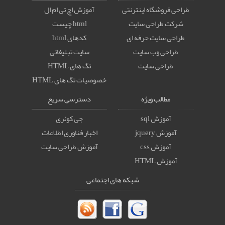
طراحی فروشگاه اینترنتی
آموزش اچ تی ام ال
شرکت طراحی سایت
html چیست
طراحی سایت حرفه ای
کدهای html
طراحی وب سایت
سایت تبلیغاتی
طراحی سایت
تگ های HTML
خصوصيات تگ های HTML
مطالب ویژه
دسترسی سریع
آموزش sql
جی کوئری
آموزش jquery
اخبار فناوری اطلاعات
آموزش css
آموزش طراحی سایت
آموزش HTML
شبکه های اجتماعی