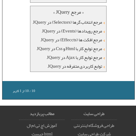
« مرجع JQuery »
مرجع انتخاب گرها (Selectors) در JQuery
مرجع رویدادها (Events) در JQuery
مرجع افکت ها (Effeccts) در JQuery
مرجع توابع کار با Html و Css در JQuery
مرجع توابع کار با Ajax در JQuery
توابع کاربردی متفرقه در JQuery
10
/
10
از
1
کاربر
طراحی سایت
مطالب پربازدید
طراحی فروشگاه اینترنتی
آموزش اچ تی ام ال
شرکت طراحی سایت
html چیست