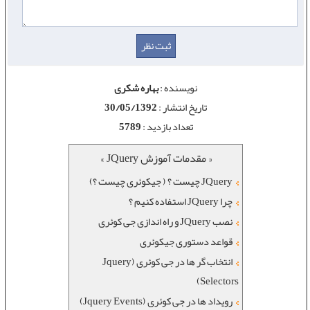
نویسنده :
بهاره شکری
تاریخ انتشار :
30/05/1392
تعداد بازدید :
5789
« مقدمات آموزش JQuery »
JQuery چیست ؟ ( جیکوئری چیست ؟)
چرا JQuery استفاده کنیم ؟
نصب JQuery و راه اندازی جی کوئری
قواعد دستوری جیکوئری
انتخاب گر ها در جی کوئری (Jquery
Selectors)
رویداد ها در جی کوئری (Jquery Events)