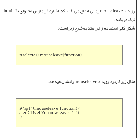
رویداد mouseleave
زمانی اتفاق می افتد که اشاره گر ماوس محتوای تگ html
ترک می کند .
شکل کلی استفاده از این متد به شرح زیر است :
$(selector).mouseleave(function)
مثال زیر کاربرد
رویداد mouseleave
را نشان میدهد.
$("#p1").mouseleave(function(){
alert("Bye! You now leave p1!");
});