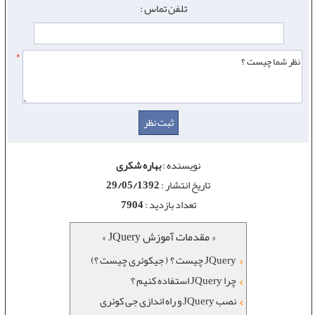
تلفن تماس :
*
نویسنده :
بهاره شکری
تاریخ انتشار :
29/05/1392
تعداد بازدید :
7904
« مقدمات آموزش JQuery »
JQuery چیست ؟ ( جیکوئری چیست ؟)
چرا JQuery استفاده کنیم ؟
نصب JQuery و راه اندازی جی کوئری