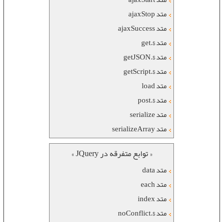
متد ajaxStop
متد ajaxSuccess
متد $.get
متد $.getJSON
متد $.getScript
متد load
متد $.post
متد serialize
متد serializeArray
« توابع متفرقه در JQuery »
متد data
متد each
متد index
متد $.noConflict