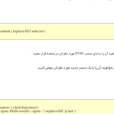
 content ).replaceAll ( selector ) ;
button").click(function(){
<span>Hello world!</span>").replaceAll("p:last");