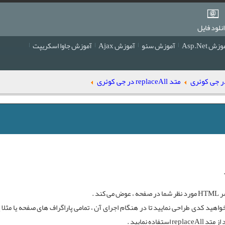
نلود فایل
زش Asp.Net
آموزش سئو
آموزش Ajax
آموزش جاوا اسکریپت
متد replaceAll در جی کوئری
ندین پاراگراف ( تگ < p > ) دارید . می خواهید کدی طراحی نمایید تا در هنگام اجرای آن ، تمامی پاراگراف های صفحه یا 
 از
متد replaceAll
استفاده نمایید .