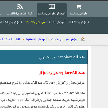
طراحی سایت
آموزش طراحی سایت
اخبار فناوری اطلاعات
دا
آموزش HTML
آموزش CSS
آموزش Jquery
آموزش SQL
آمو
آموزش طراحی سایت
آموزش Jquery
HTML و CSS در جی کوئری
متد replaceAll در جی کوئری
متد replaceAll در jQuery
در این بخش از
آموزش JQuery
،
متد replaceAll
را شرح میدهیم.
متد replaceAll
، عنصر HTML تعیین شده برای آن را با تمام عناصر HTML مورد نظر شما در صفحه ، عوض می کند .
فرض کنید در یک صفحه چ
عضو یک کلاس خاص ، با یک
تگ span
عوض شوند . در این حالت باید