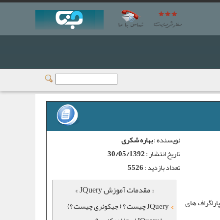
نویسنده :
بهاره شکری
تاریخ انتشار :
30/05/1392
تعداد بازدید :
5526
« مقدمات آموزش JQuery »
مثلا پاراگراف های
JQuery چیست ؟ ( جیکوئری چیست ؟)