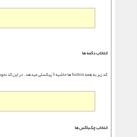
انتخاب دکمه ها
کد زیر به همه button ها حاشیه 3 پیکسلی میدهد . در این کد نحوه اعمال یک کد CSS به یک عنصر را می ببینید.
انتخاب چک‌باکس ها