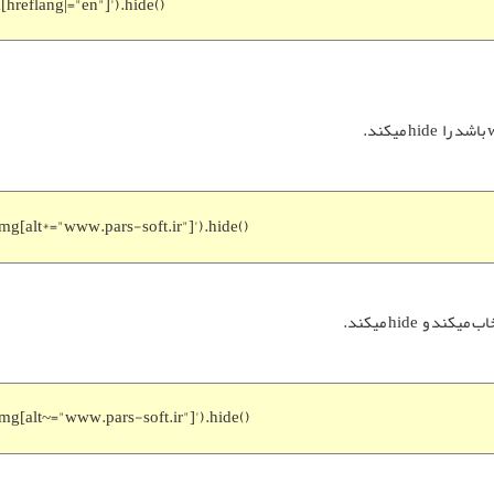
a[hreflang|="en"]').hide()
باشد را hide میکند.
img[alt*="www.pars-soft.ir"]').hide()
کند و hide میکند.
img[alt~="
www.pars-soft.ir
"]').hide()