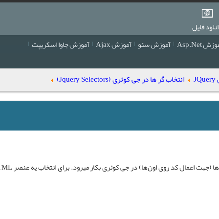
نلود فایل
زش Asp.Net
آموزش سئو
آموزش Ajax
آموزش جاوا اسکریپت
J
انتخاب گر ها در جی کوئری (Jquery Selectors)