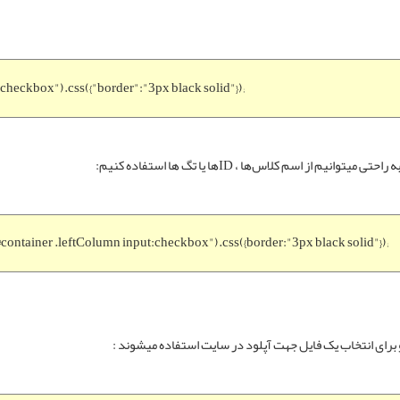
:checkbox").css({"border":"3px black solid"});
 اسم کلاس‌ها ، IDها یا تگ ها استفاده کنیم:
#container .leftColumn input:checkbox").css({border:"3px black solid"});