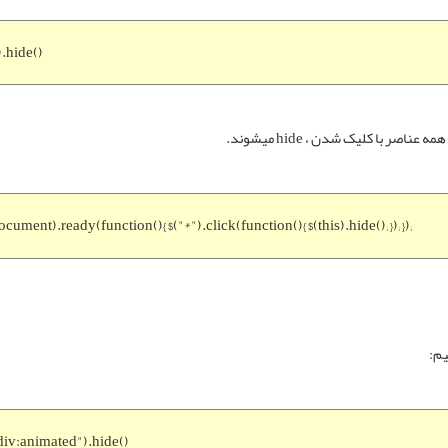
).hide()
ر با کلیک شدن ، hide میشوند.
ocument).ready(function(){ $("*").click(function(){ $(this).hide(); }); });
یم:
div:animated").hide()