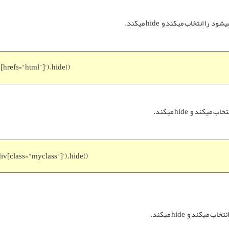
a[href$="html"]').hide()
div[class="myclass"]').hide()
نتخاب میکند و hide میکند.