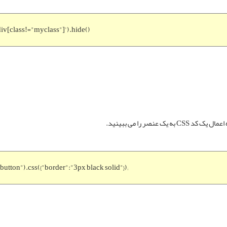
div[class!="myclass"]').hide()
:button").css({"border":"3px black solid"});