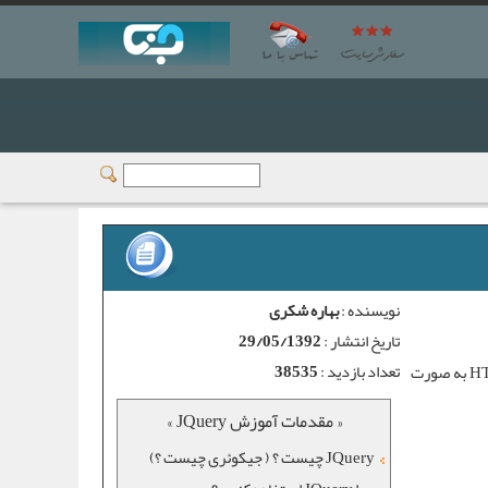
نویسنده :
بهاره شکری
تاریخ انتشار :
29/05/1392
تعداد بازدید :
38535
همونطور که از اسمش پیداست برای انتخاب کردن المنت ها (جهت اعمال کد روی اون‌ها) در جی کوئری بکار میرود. برای انتخاب یه عنصر HTML به صورت
« مقدمات آموزش JQuery »
JQuery چیست ؟ ( جیکوئری چیست ؟)