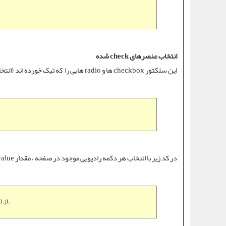
انتخاب عنصرهای check شده
این سلکتور checkbox ها و radio هایی را که تیک خورده اند (انتخاب شده اند) را انتخاب میکند.
در کد زیر با انتخاب هر دکمه رادیویی موجود در صفحه ، مقدار value آن ، در یک عنصر جدید که کلاس .log دارد ، نمایش داده میشود :
 });