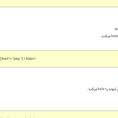
م.
a[href^="http"]').hide()