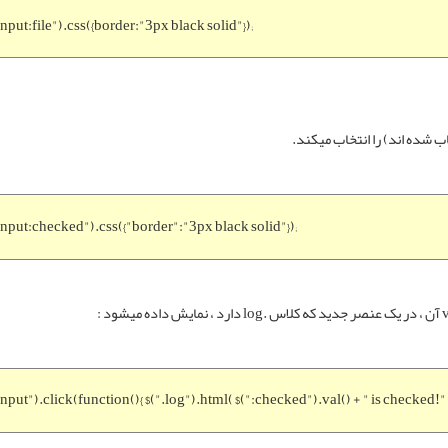
input:file").css({border:"3px black solid"});
input:checked").css({"border":"3px black solid"});
input").click(function(){ $(".log").html( $(":checked").val() + " is checked!" );