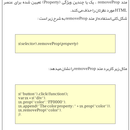
متد removeProp
، یک یا چندین ویژگی (Property) تعیین شده برای عنصر
HTML مورد نظرتان را حذف می کند.
شکل کلی استفاده از
متد removeProp
به شرح زیر است :
$(
selector
).removeProp(
property
)
مثال زیر کاربرد
متد removeProp
را نشان میدهد:
$("button").click(function(){
var $x = $("div");
$x.prop("color","FF0000");
$x.append("The color property: " + $x.prop("color"));
$x.removeProp("color");
});