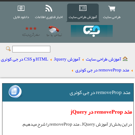
طراحی سایت
آموزش طراحی سایت
اخبار فناوری اطلاعات
دانلود فایل
آموزش طراحی سایت
آموزش Jquery
HTML و CSS در جی کوئری
متد removeProp در جی کوئری
متد removeProp در جی کوئری
متد removeProp در jQuery
در این بخش از
آموزش JQuery
،
متد removeProp
را شرح میدهیم.