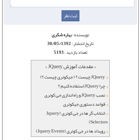
نویسنده :
بهاره شکری
تاریخ انتشار :
30/05/1392
تعداد بازدید :
5193
« مقدمات آموزش JQuery »
JQuery چیست ؟ ( جیکوئری چیست ؟)
چرا JQuery استفاده کنیم ؟
نصب JQuery و راه اندازی جی کوئری
قواعد دستوری جیکوئری
انتخاب گر ها در جی کوئری (Jquery
Selectors)
رویداد ها در جی کوئری (Jquery Events)