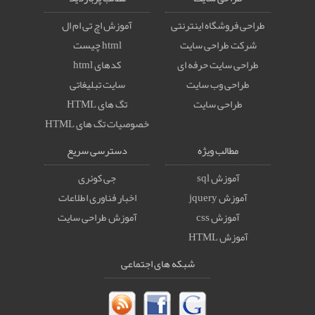
طراحی فروشگاه اینترنتی
آموزش اچ تی ام ال
شرکت طراحی سایت
html چیست
طراحی سایت حرفه ای
کدهای html
طراحی وب سایت
سایت تبلیغاتی
طراحی سایت
تگ های HTML
خصوصيات تگ های HTML
مطالب ویژه
دسترسی سریع
آموزش sql
جی کوئری
آموزش jquery
اخبار فناوری اطلاعات
آموزش css
آموزش طراحی سایت
آموزش HTML
شبکه های اجتماعی