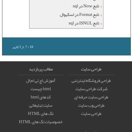
تابع Now در sql
تابع Format در اسکیوال
تابع ISNUL در sql
10
/
7
از
3
کاربر
طراحی سایت
مطالب پربازدید
طراحی فروشگاه اینترنتی
آموزش اچ تی ام ال
شرکت طراحی سایت
html چیست
طراحی سایت حرفه ای
کدهای html
طراحی وب سایت
سایت تبلیغاتی
طراحی سایت
تگ های HTML
خصوصيات تگ های HTML