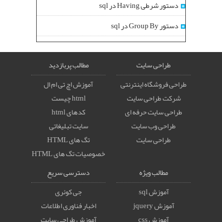
دستور شرطی Having در sql
دستور Group By در sql
طراحی سایت
مطالب پربازدید
طراحی فروشگاه اینترنتی
آموزش اچ تی ام ال
شرکت طراحی سایت
html چیست
طراحی سایت حرفه ای
کدهای html
طراحی وب سایت
سایت تبلیغاتی
طراحی سایت
تگ های HTML
خصوصيات تگ های HTML
مطالب ویژه
دسترسی سریع
آموزش sql
جی کوئری
آموزش jquery
اخبار فناوری اطلاعات
آموزش css
آموزش طراحی سایت