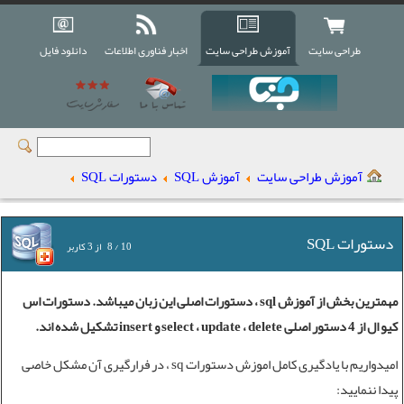
طراحی سایت
آموزش طراحی سایت
اخبار فناوری اطلاعات
دانلود فایل
آموزش طراحی سایت
آموزش SQL
دستورات SQL
دستورات SQL
10
/
8
از
3
کاربر
مهمترین بخش از
آموزش sql
، دستورات اصلی این زبان میباشد. دستورات اس
کیو ال از 4 دستور اصلی select ، update ، delete و insert تشکیل شده اند.
امیدواریم با یادگیری کامل اموزش دستورات sq ، در فرارگیری آن مشکل خاصی
پیدا ننمایید: