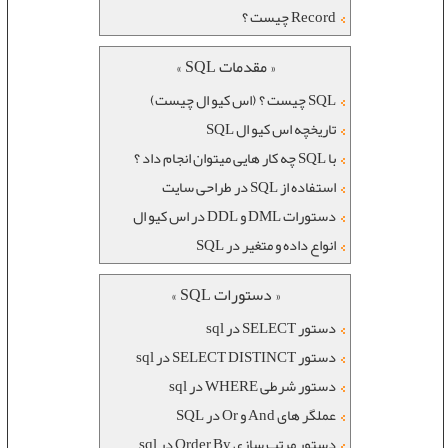
Record چیست ؟
« مقدمات SQL »
SQL چیست ؟ (اس کیو ال چیست)
تاریخچه اس کیو ال SQL
با SQL چه کار هایی میتوان انجام داد ؟
استفاده از SQL در طراحی سایت
دستورات DML و DDL در اس کیو ال
انواع داده و متغیر در SQL
« دستورات SQL »
دستور SELECT در sql
دستور SELECT DISTINCT در sql
دستور شرطی WHERE در sql
عملگر های And و Or در SQL
دستور مرتب سازی Order By در sql