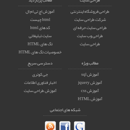
طراحی سایت
مطالب پربازدید
طراحی فروشگاه اینترنتی
آموزش اچ تی ام ال
شرکت طراحی سایت
html چیست
طراحی سایت حرفه ای
کدهای html
طراحی وب سایت
سایت تبلیغاتی
طراحی سایت
تگ های HTML
خصوصيات تگ های HTML
مطالب ویژه
دسترسی سریع
آموزش sql
جی کوئری
آموزش jquery
اخبار فناوری اطلاعات
آموزش css
آموزش طراحی سایت
آموزش HTML
شبکه های اجتماعی