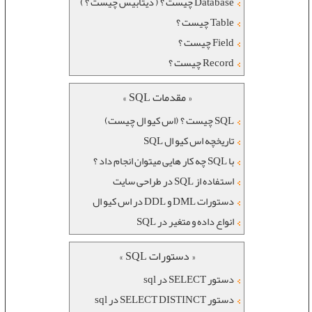
Database چیست ؟ ( دیتابیس چیست ؟ )
Table چیست ؟
Field چیست ؟
Record چیست ؟
« مقدمات SQL »
SQL چیست ؟ (اس کیو ال چیست)
تاریخچه اس کیو ال SQL
با SQL چه کار هایی میتوان انجام داد ؟
استفاده از SQL در طراحی سایت
دستورات DML و DDL در اس کیو ال
انواع داده و متغیر در SQL
« دستورات SQL »
دستور SELECT در sql
دستور SELECT DISTINCT در sql