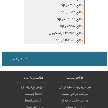
تابع Mid در sql
تابع Len در sql
تابع Round در sql
تابع Now در sql
تابع Format در اسکیوال
تابع ISNUL در sql
10
/
9
از
7
کاربر
طراحی سایت
مطالب پربازدید
طراحی فروشگاه اینترنتی
آموزش اچ تی ام ال
شرکت طراحی سایت
html چیست
طراحی سایت حرفه ای
کدهای html
طراحی وب سایت
سایت تبلیغاتی