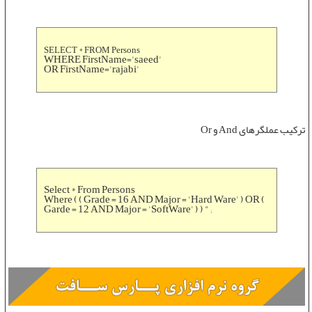
SELECT * FROM Persons
WHERE FirstName='saeed'
OR FirstName='rajabi'
ترکیب
عملگرهای And و Or
Select * From Persons
Where ( ( Grade = 16 AND Major = 'Hard Ware' ) OR (
Garde = 12 AND Major = 'SoftWare' ) ) " ;