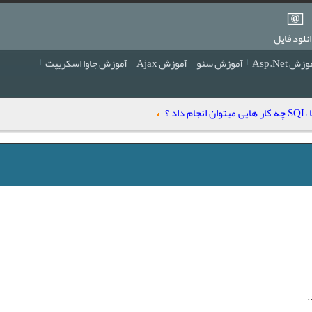
نلود فایل
زش Asp.Net
آموزش سئو
آموزش Ajax
آموزش جاوا اسکریپت
یی میتوان انجام داد ؟
.