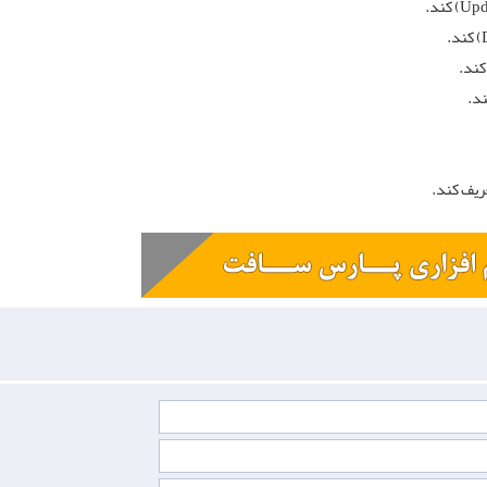
Upd
) کند.
) کند.