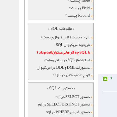
Table چیست ؟
Field چیست ؟
Record چیست ؟
« مقدمات SQL »
SQL چیست ؟ (اس کیو ال چیست)
تاریخچه اس کیو ال SQL
با SQL چه کار هایی میتوان انجام داد ؟
استفاده از SQL در طراحی سایت
دستورات DML و DDL در اس کیو ال
انواع داده و متغیر در SQL
3
« دستورات SQL »
دستور SELECT در sql
دستور SELECT DISTINCT در sql
دستور شرطی WHERE در sql