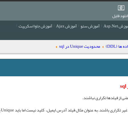
نلود فایل
زش Asp.Net
آموزش سئو
آموزش Ajax
آموزش جاوا اسکریپت
ا (DDL)
محدودیت Unique در sql
ضی از فیلدها تکراری نباشند.
ی غیر تکراری باشند. به عنوان مثال فیلد آدرس ایمیل، کلید نیست اما باید
Unique
ی