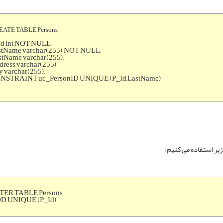
EATE TABLE Persons
Id int NOT NULL,
stName varchar(255) NOT NULL,
stName varchar(255),
ress varchar(255),
y varchar(255),
NSTRAINT uc_PersonID UNIQUE (P_Id,LastName)
TER TABLE Persons
D UNIQUE (P_Id)