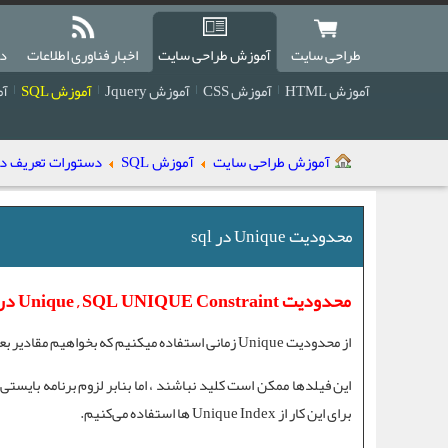
طراحی سایت
آموزش طراحی سایت
اخبار فناوری اطلاعات
دا
آموزش HTML
آموزش CSS
آموزش Jquery
آموزش SQL
آمو
آموزش طراحی سایت
آموزش SQL
دستورات تعریف داده ه
محدودیت Unique در sql
محدودیت Unique , SQL UNIQUE Constraint در sql
از
محدودیت Unique
زمانی استفاده میکنیم که بخواهیم مقادیر بع
این فیلدها ممکن است کلید نباشند ، اما بنابر لزوم برنامه بایست
برای این کار از
Unique Index
ها استفاده می‌کنیم.