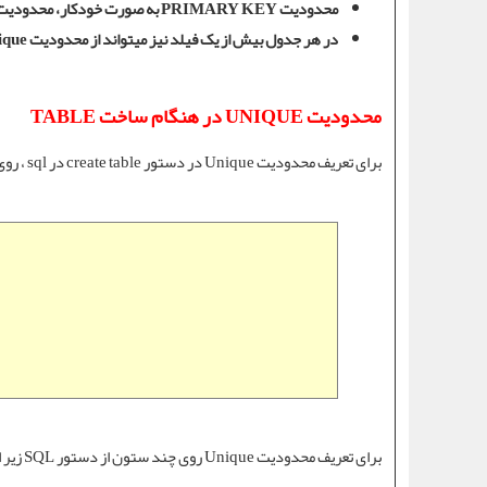
محدودیت PRIMARY KEY
به صورت خودکار،
محدودیت nique
در هر جدول بیش از یک فیلد نیز میتواند از
محدودیت Unique
محدودیت UNIQUE در هنگام ساخت TABLE
برای تعریف
محدودیت Unique
در
دستور create table
در sql ، روی یک ستون از
برای تعریف
محدودیت Unique
روی چند ستون از دستور SQL زیر استفاده می کنیم: