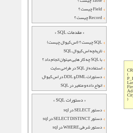
Table چیست ؟
Field چیست ؟
Record چیست ؟
« مقدمات SQL »
SQL چیست ؟ (اس کیو ال چیست)
تاریخچه اس کیو ال SQL
با SQL چه کار هایی میتوان انجام داد ؟
استفاده از SQL در طراحی سایت
CR
(
دستورات DML و DDL در اس کیو ال
P_
La
انواع داده و متغیر در SQL
Fir
Add
Cit
)
« دستورات SQL »
دستور SELECT در sql
دستور SELECT DISTINCT در sql
دستور شرطی WHERE در sql