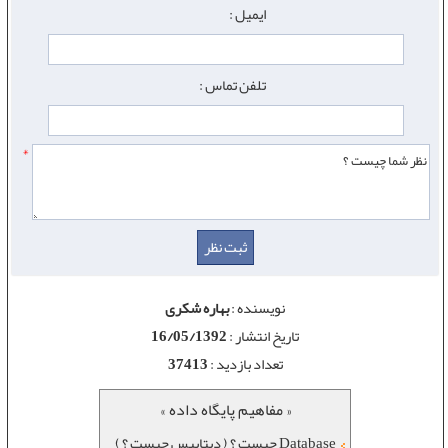
ایمیل :
تلفن تماس :
*
نویسنده :
بهاره شکری
تاریخ انتشار :
16/05/1392
تعداد بازدید :
37413
« مفاهیم پایگاه داده »
Database چیست ؟ ( دیتابیس چیست ؟ )