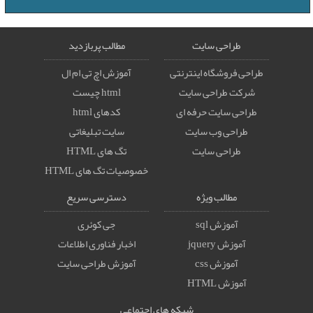
طراحی سایت
مطالب پربازدید
طراحی فروشگاه اینترنتی
آموزش اچ تی ام ال
شرکت طراحی سایت
html چیست
طراحی سایت حرفه ای
کدهای html
طراحی وب سایت
سایت تبلیغاتی
طراحی سایت
تگ های HTML
خصوصيات تگ های HTML
مطالب ویژه
دسترسی سریع
آموزش sql
جی کوئری
آموزش jquery
اخبار فناوری اطلاعات
آموزش css
آموزش طراحی سایت
آموزش HTML
شبکه های اجتماعی