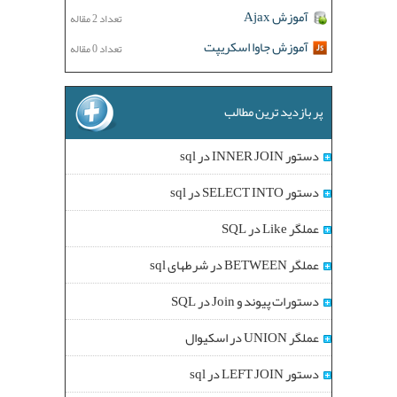
آموزش Ajax
تعداد 2 مقاله
آموزش جاوا اسکریپت
تعداد 0 مقاله
پر بازدید ترین مطالب
دستور INNER JOIN در sql
دستور SELECT INTO در sql
عملگر Like در SQL
عملگر BETWEEN در شرطهای sql
دستورات پیوند و Join در SQL
عملگر UNION در اسکیوال
دستور LEFT JOIN در sql