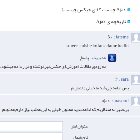
Ajax چیست ؟ (ای جیکس چیست)
تاریخچه ی Ajax
<3
fateme :
merc . mishe lotfan edame bedin?
مدیریت :
پاسخ
به زودی مقالات آموزش ای جکس نیز نوشته و قرار داده میشود.
?!
sara :
پس ادامه چی شد ما خیلی منتظریم
ajax
masood :
بی صبرانه منتظریم که ادامه بدید ممنون خیلی به این مطلب نیاز دارم ممنونم
عنوان نظر :
نام شما :