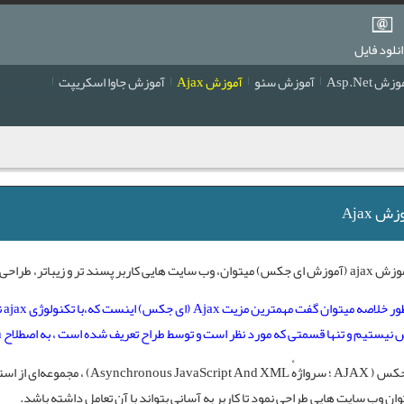
نلود فایل
زش Asp.Net
آموزش سئو
آموزش Ajax
آموزش جاوا اسکریپت
ش Ajax
زش ajax
(
آموزش ای جکس
) میتوان، وب سایت هایی کاربر پسند تر و زیباتر، طراحی 
به
نیستیم و تنها قسمتی که مورد نظر است و توسط طراح تعریف شده است ، به اصطلاح Refresh میشود.
ای جکس ( AJAX ؛ سرواژهٔ  And XML
وان وب سایت هایی طراحی نمود تا کاربر به آسانی بتواند با آن تعامل داشته باشد.