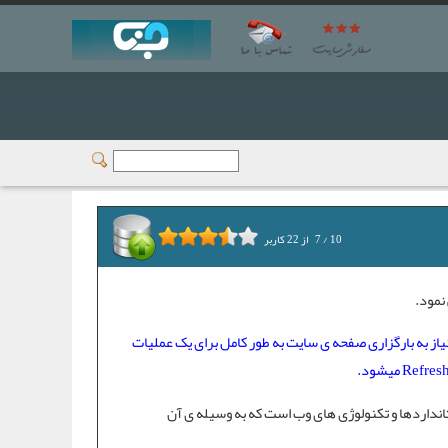
10
/
7
از
22
کاربر
نمود.
 طور خلاصه میتوان گفت مهمترین مزیت Ajax (ای جکس) اینست که،با تکنولوژی ajax نیاز به بارگزاری صفحه ی سایت به طور کامل برای یک عملیات
Asynchronous JavaScript) ، مجموعه‌ای از استانداردها و تکنولوژی های وب است که به وسیله ی آن