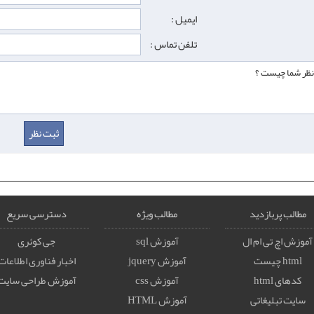
ایمیل :
تلفن تماس :
مطالب پربازدید
مطالب ویژه
دسترسی سریع
آموزش اچ تی ام ال
آموزش sql
جی کوئری
html چیست
آموزش jquery
اخبار فناوری اطلاعات
کدهای html
آموزش css
آموزش طراحی سایت
سایت تبلیغاتی
آموزش HTML