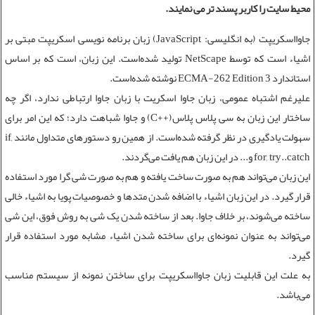
محیط سایت را کاربر پسند تر می نمایند.
جاوااسکریپت (به انگلیسی: JavaScript)‏ زبان برنامه نویسی اسکریپت مبتی بر
اشیاء است که توسط NetScape تولید شده‌است. این زبان، است که بر اساس
استاندارد ECMA-262 Edition 3 نوشته شده‌است.
علیرغم اشتباه عمومی، زبان جاوا اسکریت با زبان جاوا ارتباطی ندارد، اگر چه
ساختار این زبان به سی پلاس پلاس(++C) و جاوا شباهت دارد؛ که این امر برای
سهولت یادگیری در نظر گرفته شده‌است. از همین رو دستورهای متداول مانند if,
for, try..catch و... در این زبان هم یافت می‌گردند.
این زبان می‌تواند هم به صورت ساخت یافته و هم به صورت شی گرا مورد استفاده
قرار گیرد. در این زبان اشیاء با اضافه شدن متدها و خصوصیات پویا به اشیاء خالی
ساخته می‌شوند، بر خلاف جاوا. بعد از ساخته شدن یک شی به روش فوق، این شی
می‌تواند به عنوان نمونه‌ای برای ساخته شدن اشیاء مشابه مورد استفاده قرار
گیرد.
به علت این قابلیت زبان جاوااسکریپت برای ساختن نمونه از سیستم مناسب
می‌باشد.