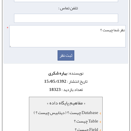
تلفن تماس :
*
نویسنده :
بهاره شکری
تاریخ انتشار :
15/05/1392
تعداد بازدید :
18323
« مفاهیم پایگاه داده »
Database چیست ؟ ( دیتابیس چیست ؟ )
Table چیست ؟
Field چیست ؟