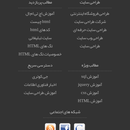
طراحی سایت
مطالب پربازدید
طراحی فروشگاه اینترنتی
آموزش اچ تی ام ال
شرکت طراحی سایت
html چیست
طراحی سایت حرفه ای
کدهای html
طراحی وب سایت
سایت تبلیغاتی
طراحی سایت
تگ های HTML
خصوصيات تگ های HTML
مطالب ویژه
دسترسی سریع
آموزش sql
جی کوئری
آموزش jquery
اخبار فناوری اطلاعات
آموزش css
آموزش طراحی سایت
آموزش HTML
شبکه های اجتماعی