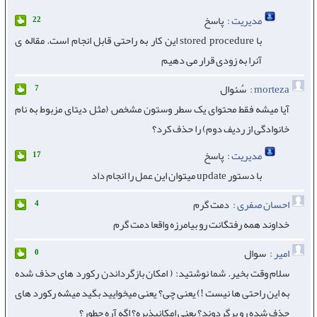
مدیریت :
پاسخ
22
با stored procedure این کار به راحتی قابل انجام است. مقاله ی
آنرا به زودی قرار می دهیم
morteza :
سُئوال
7
آیا میشه فقط محتوای یک سطر وستون مشخص (مثل دیتای مزبوط به نام
خانوادگی از ردیف دوم) را حذف کرد؟
مدیریت :
پاسخ
17
با دستور update میتوان این عمل را انجام داد
احسان صفری :
دمت گرم
4
خداوند همه رفتگانت رو بیامرزه واقعا دمت گرم
امیر :
سوال
0
سلام وقت بخیر. شما نوشتید: ( امکان بازگرداندن رکورد های حذف شده
به این راحتی ها نیست !) یعنی چی؟ یعنی میخوایید بگید میشه رکورد های
حذف شده رو برگردوند؟ یعنی امکانپذیره؟ اگه آره چطور؟