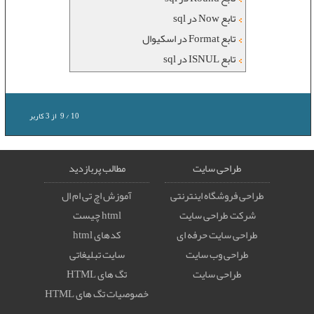
تابع Now در sql
تابع Format در اسکیوال
تابع ISNUL در sql
10
/
9
از
3
کاربر
طراحی سایت
مطالب پربازدید
طراحی فروشگاه اینترنتی
آموزش اچ تی ام ال
شرکت طراحی سایت
html چیست
طراحی سایت حرفه ای
کدهای html
طراحی وب سایت
سایت تبلیغاتی
طراحی سایت
تگ های HTML
خصوصيات تگ های HTML