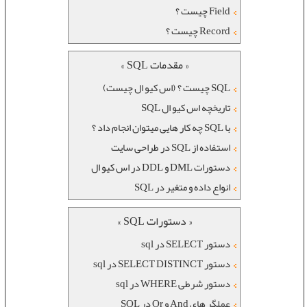
Field چیست ؟
Record چیست ؟
« مقدمات SQL »
SQL چیست ؟ (اس کیو ال چیست)
تاریخچه اس کیو ال SQL
با SQL چه کار هایی میتوان انجام داد ؟
استفاده از SQL در طراحی سایت
دستورات DML و DDL در اس کیو ال
انواع داده و متغیر در SQL
« دستورات SQL »
دستور SELECT در sql
دستور SELECT DISTINCT در sql
دستور شرطی WHERE در sql
عملگر های And و Or در SQL