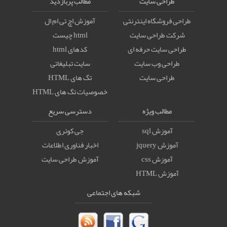
طراحی سایت
مطالب پربازدید
طراحی فروشگاه اینترنتی
آموزش اچ تی ام ال
شرکت طراحی سایت
html چیست
طراحی سایت حرفه ای
کدهای html
طراحی وب سایت
سایت تبلیغاتی
طراحی سایت
تگ های HTML
خصوصيات تگ های HTML
مطالب ویژه
دسترسی سریع
آموزش sql
جی کوئری
آموزش jquery
اخبار فناوری اطلاعات
آموزش css
آموزش طراحی سایت
آموزش HTML
شبکه های اجتماعی