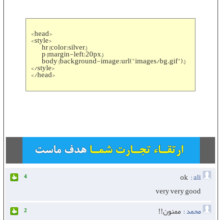
<head>
<style>
hr {color:silver;}
p {margin-left:20px;}
body {background-image:url("images/bg.gif");}
</style>
</head>
ok
ali :
4
very very good
محمد :
ممنون!!
2