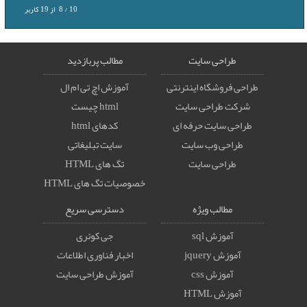
10
/
8
از
19
کاربر
طراحی سایت
مطالب پربازدید
طراحی فروشگاه اینترنتی
آموزش اچ تی ام ال
شرکت طراحی سایت
html چیست
طراحی سایت حرفه ای
کدهای html
طراحی وب سایت
سایت تبلیغاتی
طراحی سایت
تگ های HTML
خصوصيات تگ های HTML
مطالب ویژه
دسترسی سریع
آموزش sql
جی کوئری
آموزش jquery
اخبار فناوری اطلاعات
آموزش css
آموزش طراحی سایت
آموزش HTML