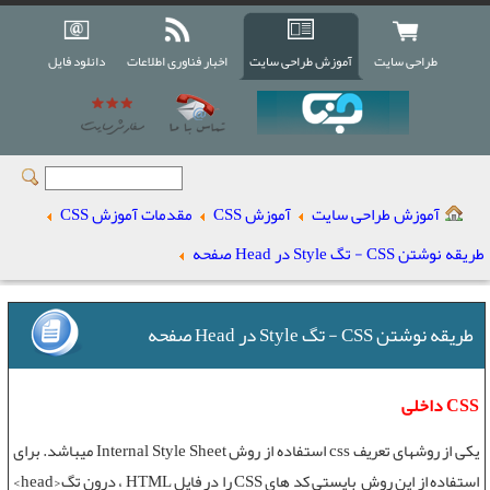
طراحی سایت
آموزش طراحی سایت
اخبار فناوری اطلاعات
دانلود فایل
آموزش طراحی سایت
آموزش CSS
مقدمات آموزش CSS
طریقه نوشتن CSS - تگ Style در Head صفحه
طریقه نوشتن CSS - تگ Style در Head صفحه
CSS داخلی
یکی از روشهای
تعریف css
استفاده از روش
Internal Style Sheet
میباشد. برای
استفاده از این روش بایستی کد های
CSS
را در فایل
HTML
، درون
تگ<head>