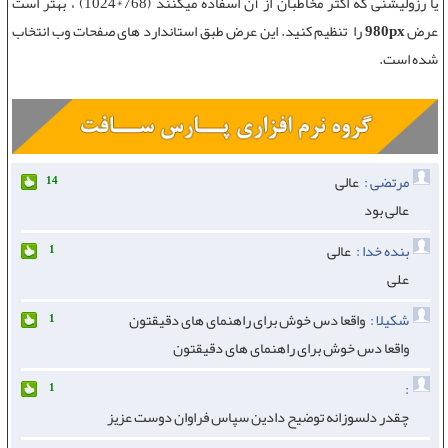
یا رزولیشنی که اکثر مخاطبان از آن اسفاده میکنند (768*1024) ، بهتر است
عرض
980px
را تنظیم کنید. این عرض طبق استاندارد های صفحات وب انتخاب
شده است.
مرتضی :
عالی
14
عالی بود
بنده خدا :
عالی
1
علی
شکیلا :
واقعا دس خوش برای راهنمای های دقیقتون
1
واقعا دس خوش برای راهنمای های دقیقتون
:
1
چقدر دلسوزانه توضیح دادین سپاس فراوان دوست عزیز