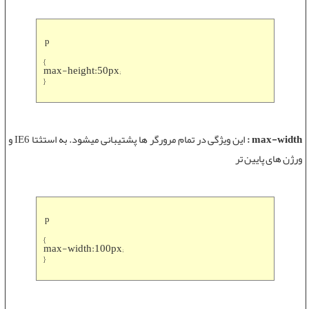
p
{
max-height:50px;
}
max-width :
این ویژگی در تمام مرورگر ها پشتیبانی میشود. به استثتا IE6 و
ورژن های پایین تر
p
{
max-width:100px;
}