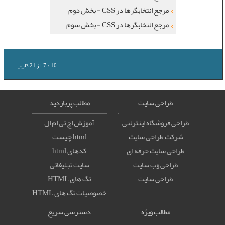
مرجع انتخابگرها در CSS - بخش دوم
مرجع انتخابگرها در CSS - بخش سوم
10
/
7
از
21
کاربر
طراحی سایت
مطالب پربازدید
طراحی فروشگاه اینترنتی
آموزش اچ تی ام ال
شرکت طراحی سایت
html چیست
طراحی سایت حرفه ای
کدهای html
طراحی وب سایت
سایت تبلیغاتی
طراحی سایت
تگ های HTML
خصوصيات تگ های HTML
مطالب ویژه
دسترسی سریع