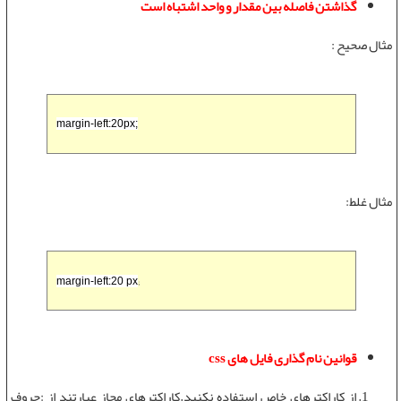
گذاشتن فاصله بین مقدار و واحد اشتباه است
مثال صحیح :
margin-left:20px;
مثال غلط:
;
margin-left:20 px
قوانین نام گذاری فایل های
css
از کاراکترهای خاص استفاده نکنید.کاراکترهای مجاز عبارتند از :حروف