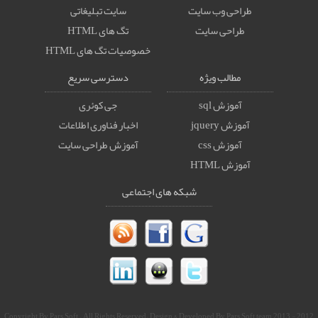
طراحی وب سایت
سایت تبلیغاتی
طراحی سایت
تگ های HTML
خصوصيات تگ های HTML
مطالب ویژه
دسترسی سریع
آموزش sql
جی کوئری
آموزش jquery
اخبار فناوری اطلاعات
آموزش css
آموزش طراحی سایت
آموزش HTML
شبکه های اجتماعی
2012 - 2013 Copyright By Pars Soft . All Rights Reserved. Design & Developed By Pars Soft team