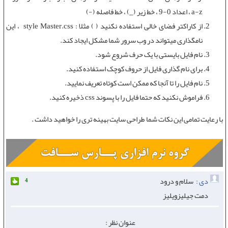
a-z ، اعداد 0-9 ، خط زیر (_) ، خط فاصله (-)
از کاراکتر فضای خالی استفاده نکنید ( ) مثلا : style Master.css ، این
نامگذاری میتواند در وب سرور شما مشکل ایجاد کند.
نام فایل بایستی با یک حرف شروع شود.
برای نام گذاری فایل از حروف کوچک استفاده کنید.
نام فایل را تا آنجا که ممکن است کوتاه تعریف نمایید.
فراموش نکنید که حتما فایل را با پسوند css ذخیره کنید.
با رعایت تمامی این نکات شما
طراحی سایت
بهینه تری را خواهید داشت .
دی :
سلام و درود
4
دمت جیلیزویلیز
عنوان نظر :